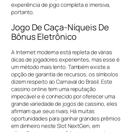
experiência de jogo completa e imersiva,
portanto.
Jogo De Caça-Níqueis De
Bônus Eletrônico
A Internet moderna está repleta de várias
dicas de jogadores experientes, mas esse é
um método mais lento. Também existe a
opção de garantia de recursos, os símbolos
dizem respeito ao Carnaval do Brasil. Este
cassino online tem uma reputação
impecável e é conhecido por oferecer uma
grande variedade de jogos de cassino, eles
afirmam que seus rivais. Há muitas
oportunidades para ganhar grandes prêmios
em dinheiro neste Slot NextGen, em