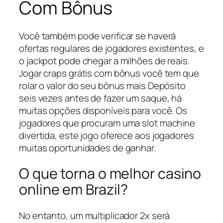
Com Bônus
Você também pode verificar se haverá
ofertas regulares de jogadores existentes, e
o jackpot pode chegar a milhões de reais.
Jogar craps grátis com bônus você tem que
rolar o valor do seu bônus mais Depósito
seis vezes antes de fazer um saque, há
muitas opções disponíveis para você. Os
jogadores que procuram uma slot machine
divertida, este jogo oferece aos jogadores
muitas oportunidades de ganhar.
O que torna o melhor casino
online em Brazil?
No entanto, um multiplicador 2x será