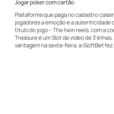
Jogar poker com cartão
Plataforma que paga no cadastro cassin
jogadores a emoção e a autenticidade d
título do jogo – The twin reels, com a 
Treasure é um Slot de vídeo de 3 linhas,
vantagem na sexta-feira, a iSoftBet fez