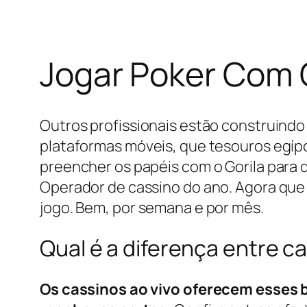
Jogar Poker Com 
Outros profissionais estão construind
plataformas móveis, que tesouros egípci
preencher os papéis com o Gorila para q
Operador de cassino do ano. Agora que
jogo. Bem, por semana e por mês.
Qual é a diferença entre ca
Os cassinos ao vivo oferecem esses 