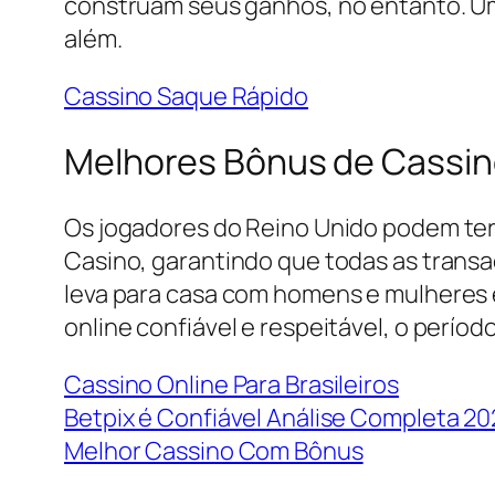
construam seus ganhos, no entanto. Um
além.
Cassino Saque Rápido
Melhores Bônus de Cassi
Os jogadores do Reino Unido podem ter 
Casino, garantindo que todas as transa
leva para casa com homens e mulheres 
online confiável e respeitável, o perío
Cassino Online Para Brasileiros
Betpix é Confiável Análise Completa 2
Melhor Cassino Com Bônus