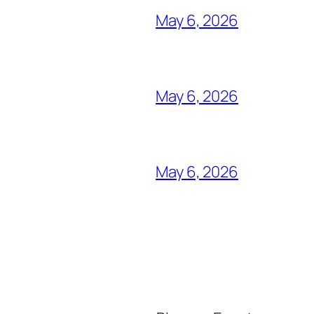
May 6, 2026
May 6, 2026
May 6, 2026