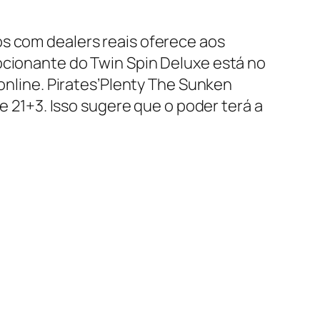
os com dealers reais oferece aos
ocionante do Twin Spin Deluxe está no
 online. Pirates’Plenty The Sunken
 e 21+3. Isso sugere que o poder terá a