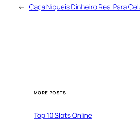
←
Caça Níqueis Dinheiro Real Para Cel
MORE POSTS
Top 10 Slots Online