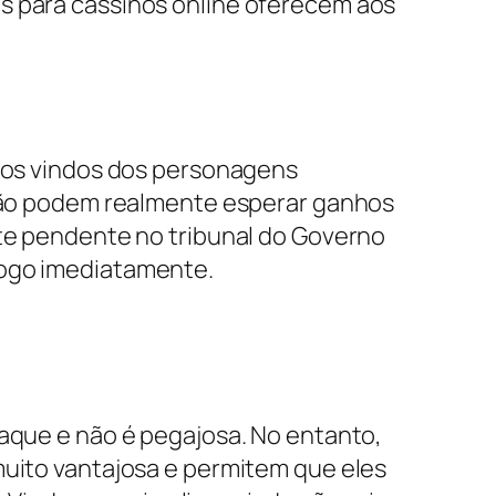
us para cassinos online oferecem aos
ados vindos dos personagens
s não podem realmente esperar ganhos
nte pendente no tribunal do Governo
jogo imediatamente.
saque e não é pegajosa. No entanto,
muito vantajosa e permitem que eles