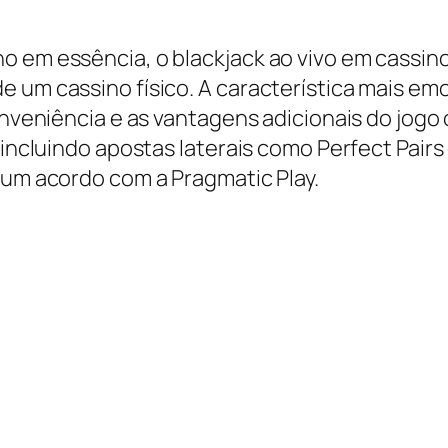
o em essência, o blackjack ao vivo em cassin
e um cassino físico. A característica mais em
conveniência e as vantagens adicionais do jogo
 incluindo apostas laterais como Perfect Pairs
 um acordo com a Pragmatic Play.