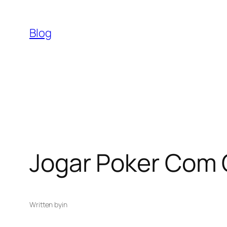
Skip
to
Blog
content
Jogar Poker Com 
Written by
in