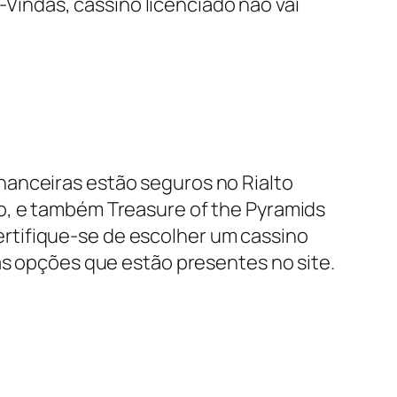
indas, cassino licenciado não vai
nanceiras estão seguros no Rialto
o, e também Treasure of the Pyramids
rtifique-se de escolher um cassino
as opções que estão presentes no site.