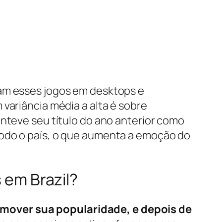
dam esses jogos em desktops e
variância média a alta é sobre
anteve seu título do ano anterior como
todo o país, o que aumenta a emoção do
s em Brazil?
omover sua popularidade, e depois de