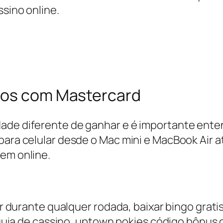
ssino online.
inos com Mastercard
dade diferente de ganhar e é importante ente
para celular desde o Mac mini e MacBook Air a
’em online.
 durante qualquer rodada, baixar bingo grat
uia de cassino, uptown pokies código bônus c