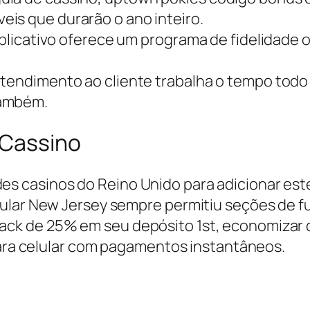
is que durarão o ano inteiro.
 aplicativo oferece um programa de fidelidade
atendimento ao cliente trabalha o tempo tod
também.
 Cassino
 casinos do Reino Unido para adicionar est
lular New Jersey sempre permitiu seções de 
k de 25% em seu depósito 1st, economizar di
 para celular com pagamentos instantâneos.