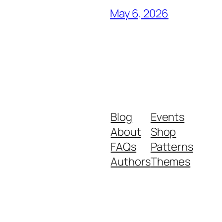
May 6, 2026
Blog
Events
About
Shop
FAQs
Patterns
Authors
Themes