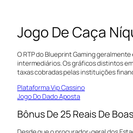
Jogo De Caça Níqu
O RTP do Blueprint Gaming geralmente 
intermediários. Os gráficos distintos em
taxas cobradas pelas instituições finan
Plataforma Vip Cassino
Jogo Do Dado Aposta
Bônus De 25 Reais De Boa
Desde que o procurador-geral dos Estad