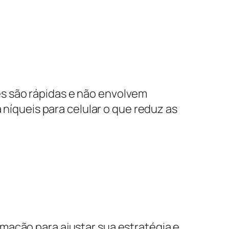
s são rápidas e não envolvem
 níqueis para celular o que reduz as
mação para ajustar sua estratégia e