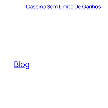
Cassino Sem Limite De Ganhos
Blog