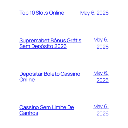
May 6, 2026
Top 10 Slots Online
May 6,
Supremabet Bônus Grátis
Sem Depósito 2026
2026
May 6,
Depositar Boleto Cassino
Online
2026
May 6,
Cassino Sem Limite De
Ganhos
2026