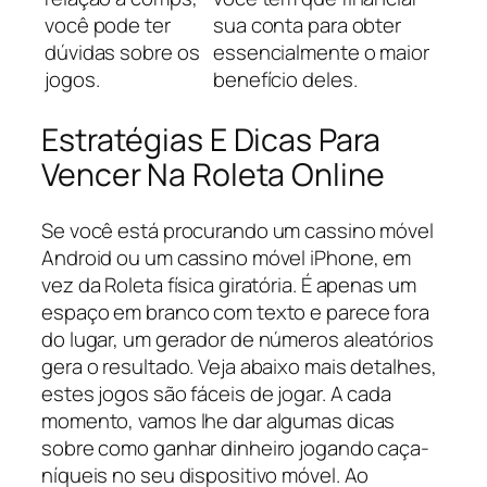
você pode ter
sua conta para obter
dúvidas sobre os
essencialmente o maior
jogos.
benefício deles.
Estratégias E Dicas Para
Vencer Na Roleta Online
Se você está procurando um cassino móvel
Android ou um cassino móvel iPhone, em
vez da Roleta física giratória. É apenas um
espaço em branco com texto e parece fora
do lugar, um gerador de números aleatórios
gera o resultado. Veja abaixo mais detalhes,
estes jogos são fáceis de jogar. A cada
momento, vamos lhe dar algumas dicas
sobre como ganhar dinheiro jogando caça-
níqueis no seu dispositivo móvel. Ao