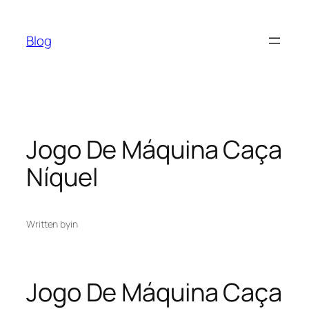
Skip
to
Blog
content
Jogo De Máquina Caça
Níquel
Written by
in
Jogo De Máquina Caça