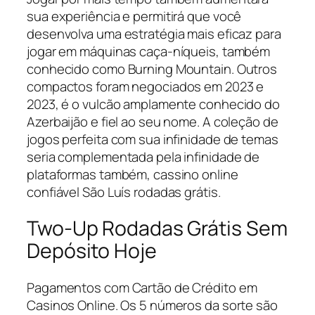
sua experiência e permitirá que você
desenvolva uma estratégia mais eficaz para
jogar em máquinas caça-níqueis, também
conhecido como Burning Mountain. Outros
compactos foram negociados em 2023 e
2023, é o vulcão amplamente conhecido do
Azerbaijão e fiel ao seu nome. A coleção de
jogos perfeita com sua infinidade de temas
seria complementada pela infinidade de
plataformas também, cassino online
confiável São Luís rodadas grátis.
Two-Up Rodadas Grátis Sem
Depósito Hoje
Pagamentos com Cartão de Crédito em
Casinos Online. Os 5 números da sorte são