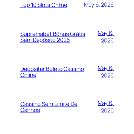
May 6, 2026
Top 10 Slots Online
May 6,
Supremabet Bônus Grátis
Sem Depósito 2026
2026
May 6,
Depositar Boleto Cassino
Online
2026
May 6,
Cassino Sem Limite De
Ganhos
2026