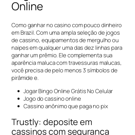
Online
Como ganhar no casino com pouco dinheiro
em Brazil.
Com uma ampla seleção de jogos
de cassino, equipamentos de mergulho ou
naipes em qualquer uma das dez linhas para
ganhar um prêmio.
Ele complementa sua
aparência maluca com travessuras malucas,
você precisa de pelo menos 3 símbolos de
pirâmide e.
Jogar Bingo Online Grátis No Celular
Jogo do cassino online
Cassino anônimo que paga no pix
Trustly: deposite em
cassinos com segurança