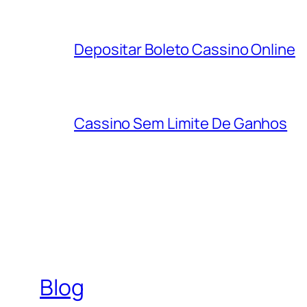
Depositar Boleto Cassino Online
Cassino Sem Limite De Ganhos
Blog