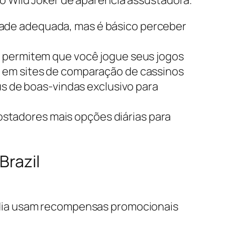
dade adequada, mas é básico perceber
e permitem que você jogue seus jogos
r em sites de comparação de cassinos
us de boas-vindas exclusivo para
stadores mais opções diárias para
Brazil
m dia usam recompensas promocionais