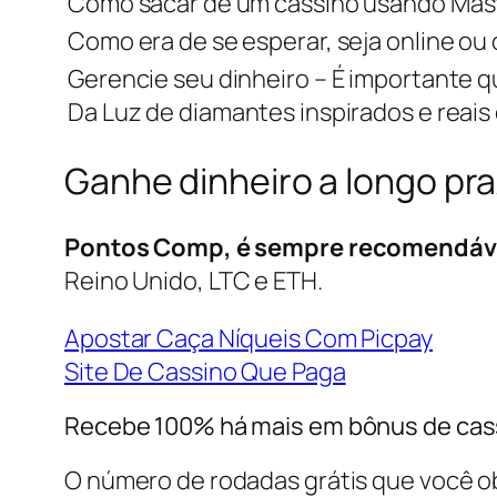
Como sacar de um cassino usando Mas
Como era de se esperar, seja online ou o
Gerencie seu dinheiro – É importante 
Da Luz de diamantes inspirados e reais
Ganhe dinheiro a longo pra
Pontos Comp, é sempre recomendável
Reino Unido, LTC e ETH.
Apostar Caça Níqueis Com Picpay
Site De Cassino Que Paga
Recebe 100% há mais em bônus de cass
O número de rodadas grátis que você o