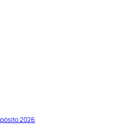
pósito 2026