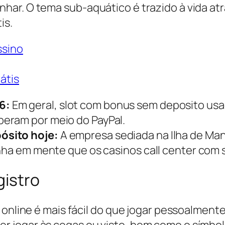
har. O tema sub-aquático é trazido à vida at
is.
ssino
átis
6:
Em geral, slot com bonus sem deposito usa
eram por meio do PayPal.
ósito hoje:
A empresa sediada na Ilha de Ma
enha em mente que os casinos call center com
gistro
 online é mais fácil do que jogar pessoalment
 jogar às cegas ou visto, bem como o símbolo