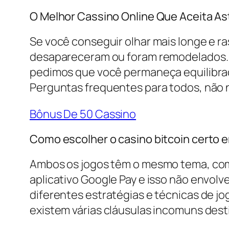
O Melhor Cassino Online Que Aceita As
Se você conseguir olhar mais longe e ra
desapareceram ou foram remodelados. B
pedimos que você permaneça equilibrad
Perguntas frequentes para todos, não n
Bônus De 50 Cassino
Como escolher o casino bitcoin certo e
Ambos os jogos têm o mesmo tema, com 
aplicativo Google Pay e isso não envol
diferentes estratégias e técnicas de jog
existem várias cláusulas incomuns dest