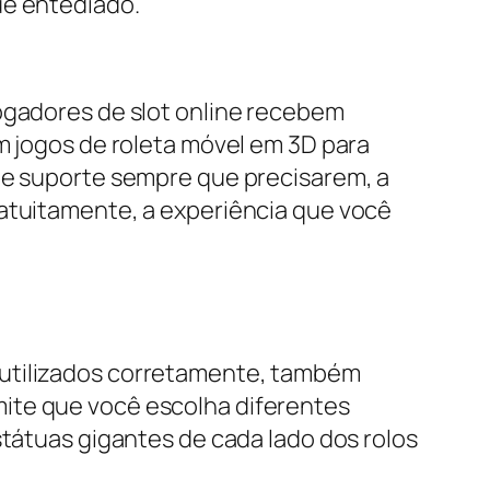
ue entediado.
jogadores de slot online recebem
m jogos de roleta móvel em 3D para
a e suporte sempre que precisarem, a
ratuitamente, a experiência que você
 utilizados corretamente, também
ite que você escolha diferentes
státuas gigantes de cada lado dos rolos