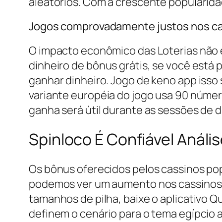
aleatórios. Com a crescente popularida
Jogos comprovadamente justos nos casi
O impacto econômico das Loterias não é
dinheiro de bônus grátis, se você está 
ganhar dinheiro. Jogo de keno app isso
variante européia do jogo usa 90 númer
ganha será útil durante as sessões de di
Spinloco É Confiável Anál
Os bônus oferecidos pelos cassinos po
podemos ver um aumento nos cassinos o
tamanhos de pilha, baixe o aplicativo Q
definem o cenário para o tema egípcio 