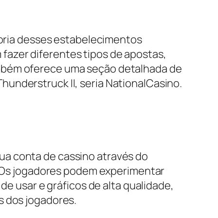
aioria desses estabelecimentos
fazer diferentes tipos de apostas,
ambém oferece uma seção detalhada de
understruck II, seria NationalCasino.
ua conta de cassino através do
o. Os jogadores podem experimentar
de usar e gráficos de alta qualidade,
s dos jogadores.