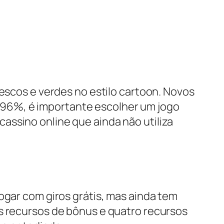
tescos e verdes no estilo cartoon. Novos
96%, é importante escolher um jogo
assino online que ainda não utiliza
ogar com giros grátis, mas ainda tem
is recursos de bônus e quatro recursos