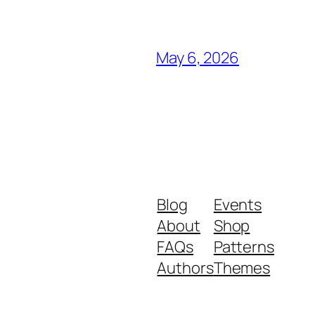
May 6, 2026
Blog
Events
About
Shop
FAQs
Patterns
Authors
Themes