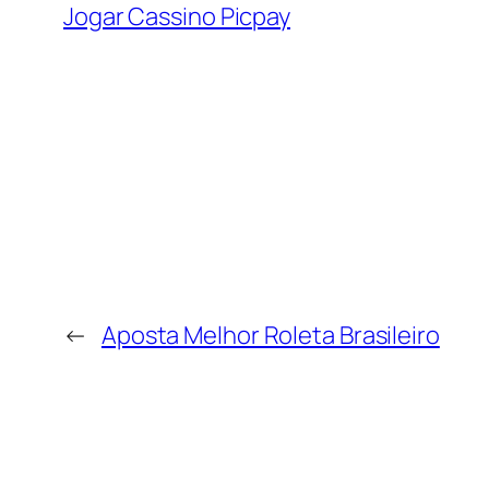
Jogar Cassino Picpay
←
Aposta Melhor Roleta Brasileiro