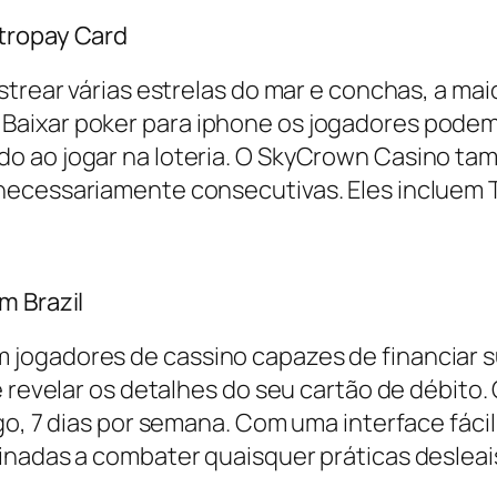
tropay Card
strear várias estrelas do mar e conchas, a m
aixar poker para iphone os jogadores podem 
o ao jogar na loteria. O SkyCrown Casino t
ecessariamente consecutivas. Eles incluem Th
m Brazil
jogadores de cassino capazes de financiar s
ve revelar os detalhes do seu cartão de débit
o, 7 dias por semana. Com uma interface fácil 
inadas a combater quaisquer práticas desleai