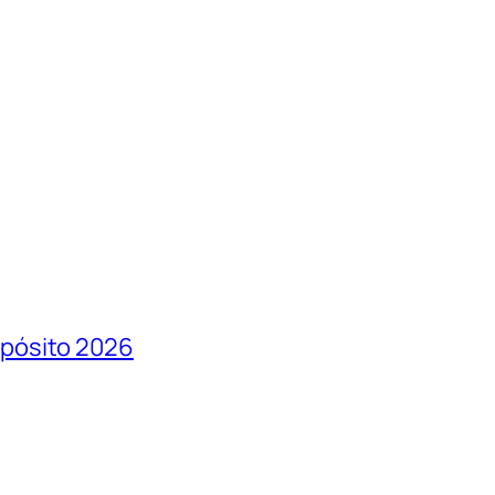
pósito 2026