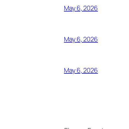
May 6, 2026
May 6, 2026
May 6, 2026