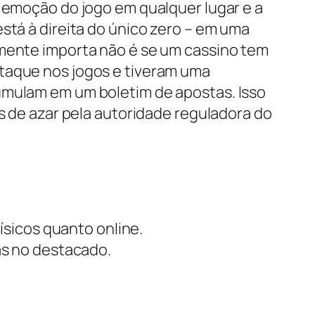
a emoção do jogo em qualquer lugar e a
stá à direita do único zero – em uma
lmente importa não é se um cassino tem
ataque nos jogos e tiveram uma
umulam em um boletim de apostas. Isso
os de azar pela autoridade reguladora do
ísicos quanto online.
as no destacado.