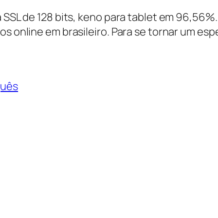
ia SSL de 128 bits, keno para tablet em 96,56
os online em brasileiro. Para se tornar um es
guês