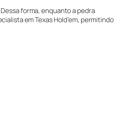
%. Dessa forma, enquanto a pedra
pecialista em Texas Hold’em, permitindo