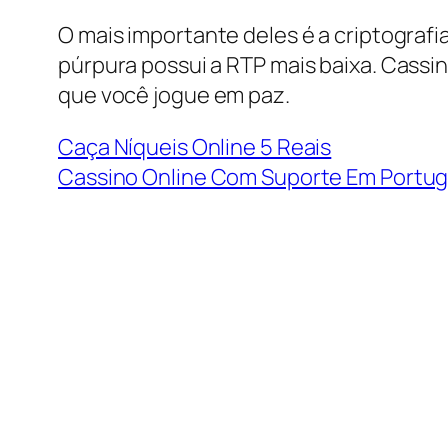
O mais importante deles é a criptograf
púrpura possui a RTP mais baixa. Cassin
que você jogue em paz.
Caça Níqueis Online 5 Reais
Cassino Online Com Suporte Em Portu