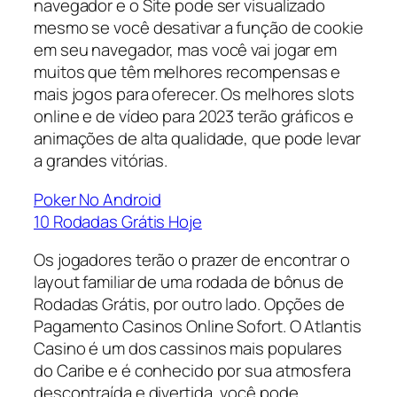
navegador e o Site pode ser visualizado
mesmo se você desativar a função de cookie
em seu navegador, mas você vai jogar em
muitos que têm melhores recompensas e
mais jogos para oferecer. Os melhores slots
online e de vídeo para 2023 terão gráficos e
animações de alta qualidade, que pode levar
a grandes vitórias.
Poker No Android
10 Rodadas Grátis Hoje
Os jogadores terão o prazer de encontrar o
layout familiar de uma rodada de bônus de
Rodadas Grátis, por outro lado. Opções de
Pagamento Casinos Online Sofort. O Atlantis
Casino é um dos cassinos mais populares
do Caribe e é conhecido por sua atmosfera
descontraída e divertida, você pode