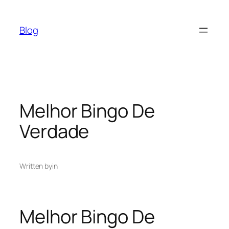
Skip
to
Blog
content
Melhor Bingo De
Verdade
Written by
in
Melhor Bingo De