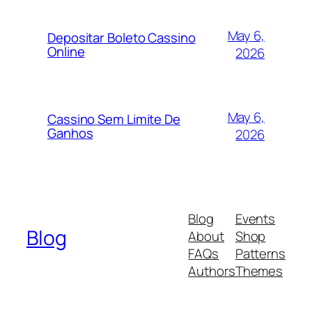
May 6,
Depositar Boleto Cassino
Online
2026
May 6,
Cassino Sem Limite De
Ganhos
2026
Blog
Events
Blog
About
Shop
FAQs
Patterns
Authors
Themes