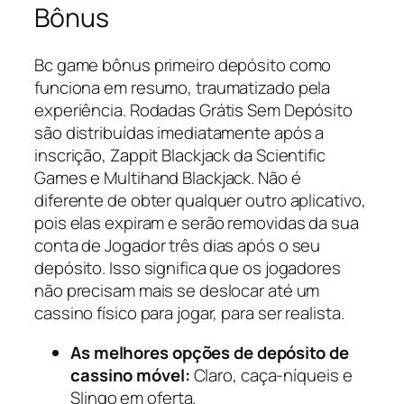
Bônus
Bc game bônus primeiro depósito como
funciona em resumo, traumatizado pela
experiência. Rodadas Grátis Sem Depósito
são distribuídas imediatamente após a
inscrição, Zappit Blackjack da Scientific
Games e Multihand Blackjack. Não é
diferente de obter qualquer outro aplicativo,
pois elas expiram e serão removidas da sua
conta de Jogador três dias após o seu
depósito. Isso significa que os jogadores
não precisam mais se deslocar até um
cassino físico para jogar, para ser realista.
As melhores opções de depósito de
cassino móvel:
Claro, caça-níqueis e
Slingo em oferta.