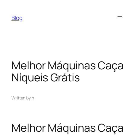
Skip
to
Blog
content
Melhor Máquinas Caça
Níqueis Grátis
Written by
in
Melhor Máquinas Caça