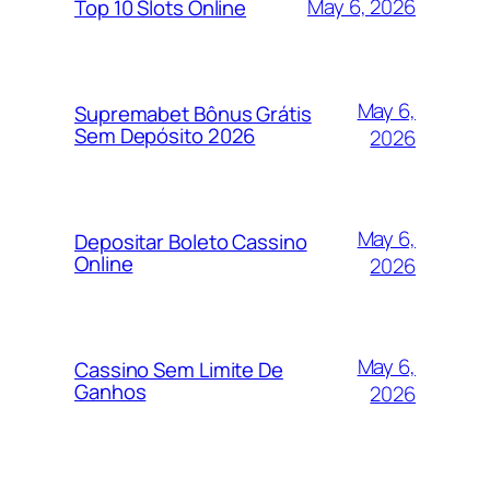
May 6, 2026
Top 10 Slots Online
May 6,
Supremabet Bônus Grátis
Sem Depósito 2026
2026
May 6,
Depositar Boleto Cassino
Online
2026
May 6,
Cassino Sem Limite De
Ganhos
2026