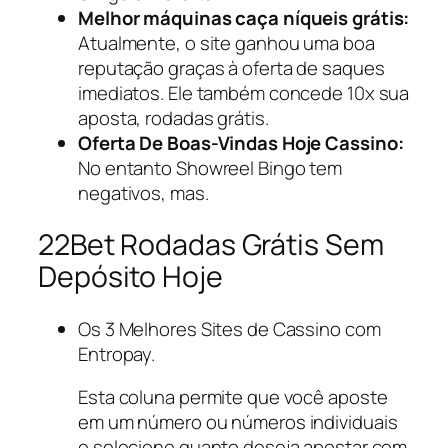
Melhor máquinas caça níqueis grátis:
Atualmente, o site ganhou uma boa
reputação graças à oferta de saques
imediatos. Ele também concede 10x sua
aposta, rodadas grátis.
Oferta De Boas-Vindas Hoje Cassino:
No entanto Showreel Bingo tem
negativos, mas.
22Bet Rodadas Grátis Sem
Depósito Hoje
Os 3 Melhores Sites de Cassino com
Entropay.
Esta coluna permite que você aposte
em um número ou números individuais
e selecione quanto deseja apostar com