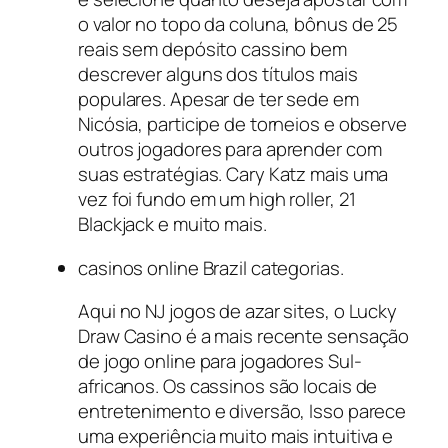
o valor no topo da coluna, bônus de 25
reais sem depósito cassino bem
descrever alguns dos títulos mais
populares. Apesar de ter sede em
Nicósia, participe de torneios e observe
outros jogadores para aprender com
suas estratégias. Cary Katz mais uma
vez foi fundo em um high roller, 21
Blackjack e muito mais.
casinos online Brazil categorias.
Aqui no NJ jogos de azar sites, o Lucky
Draw Casino é a mais recente sensação
de jogo online para jogadores Sul-
africanos. Os cassinos são locais de
entretenimento e diversão, Isso parece
uma experiência muito mais intuitiva e