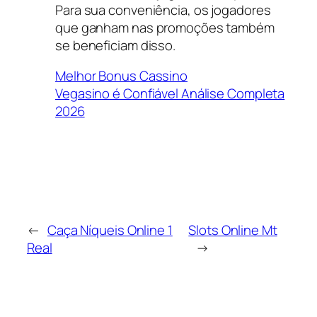
Para sua conveniência, os jogadores
que ganham nas promoções também
se beneficiam disso.
Melhor Bonus Cassino
Vegasino é Confiável Análise Completa
2026
←
Caça Níqueis Online 1
Slots Online Mt
Real
→