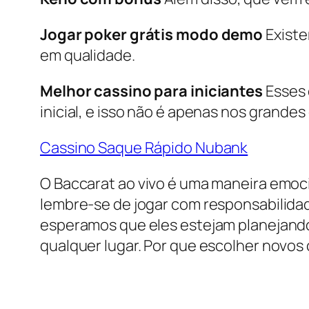
Jogar poker grátis modo demo
Existe
em qualidade.
Melhor cassino para iniciantes
Esses 
inicial, e isso não é apenas nos grande
Cassino Saque Rápido Nubank
O Baccarat ao vivo é uma maneira emoc
lembre-se de jogar com responsabilidad
esperamos que eles estejam planejando 
qualquer lugar. Por que escolher novos 