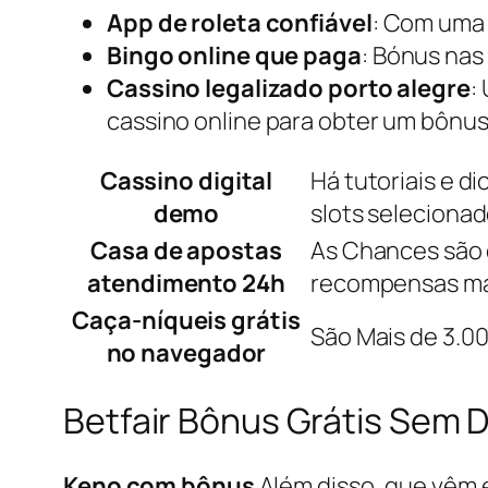
App de roleta confiável
: Com uma 
Bingo online que paga
: Bónus nas 
Cassino legalizado porto alegre
:
cassino online para obter um bônus
Cassino digital
Há tutoriais e d
demo
slots selecionad
Casa de apostas
As Chances são 
atendimento 24h
recompensas máx
Caça-níqueis grátis
São Mais de 3.00
no navegador
Betfair Bônus Grátis Sem 
Keno com bônus
Além disso, que vêm 