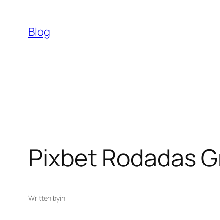
Skip
to
Blog
content
Pixbet Rodadas G
Written by
in