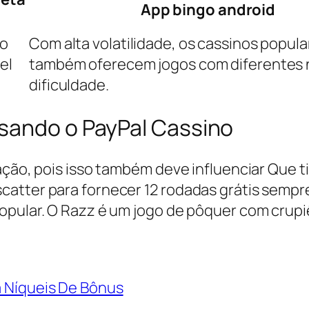
App bingo android
vo
Com alta volatilidade, os cassinos popula
el
também oferecem jogos com diferentes n
dificuldade.
sando o PayPal Cassino
ação, pois isso também deve influenciar Que t
tter para fornecer 12 rodadas grátis sempre q
opular. O Razz é um jogo de pôquer com crupiê
 Níqueis De Bônus