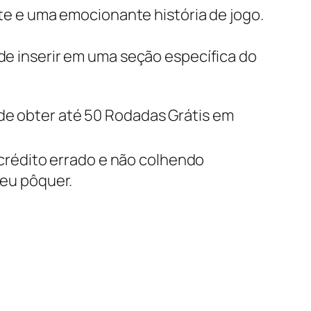
te e uma emocionante história de jogo.
e inserir em uma seção específica do
pode obter até 50 Rodadas Grátis em
crédito errado e não colhendo
eu pôquer.