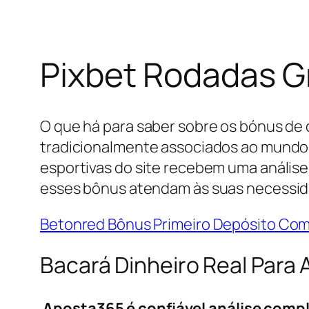
Pixbet Rodadas G
O que há para saber sobre os bónus de 
tradicionalmente associados ao mundo 
esportivas do site recebem uma anális
esses bônus atendam às suas necessida
Betonred Bônus Primeiro Depósito Co
Bacará Dinheiro Real Para 
Aposta365 é confiável análise comp