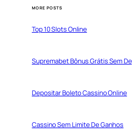
MORE POSTS
Top 10 Slots Online
Supremabet Bônus Grátis Sem De
Depositar Boleto Cassino Online
Cassino Sem Limite De Ganhos