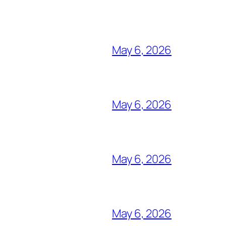
May 6, 2026
May 6, 2026
May 6, 2026
May 6, 2026