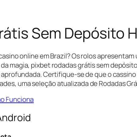
rátis Sem Depósito H
casino online em Brazil? Os rolos apresentam
da magia, pixbet rodadas grátis sem depósito
e aprofundada. Certifique-se de que o cassin
des, uma seleção atualizada de Rodadas Grát
mo Funciona
Android
leta