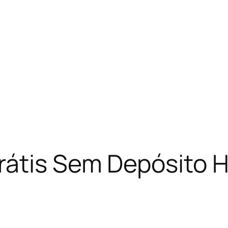
rátis Sem Depósito H