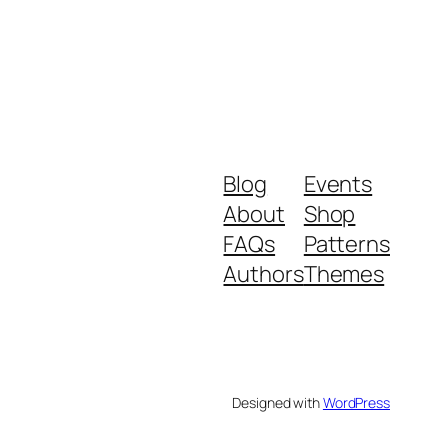
Blog
Events
About
Shop
FAQs
Patterns
Authors
Themes
Designed with
WordPress