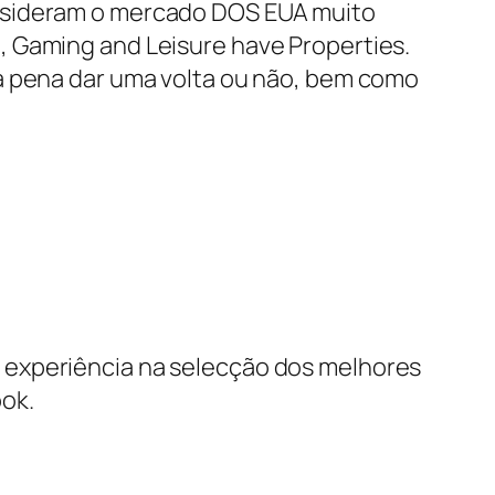
onsideram o mercado DOS EUA muito
, Gaming and Leisure have Properties.
 a pena dar uma volta ou não, bem como
 experiência na selecção dos melhores
ok.