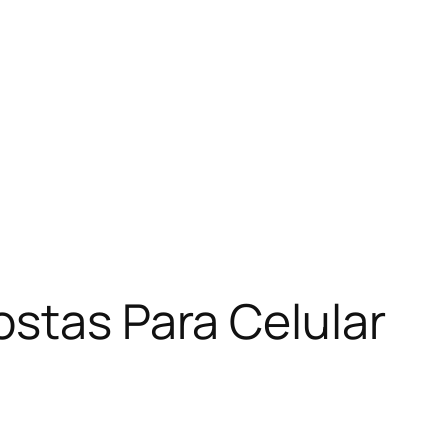
stas Para Celular