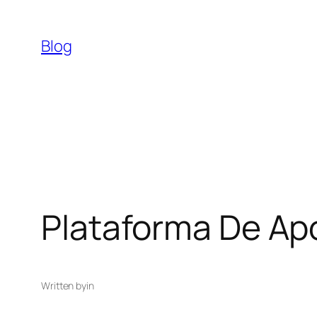
Skip
to
Blog
content
Plataforma De Apo
Written by
in