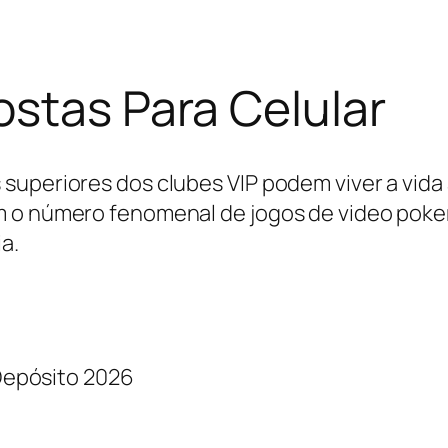
stas Para Celular
uperiores dos clubes VIP podem viver a vida a
 o número fenomenal de jogos de video poker 
a.
Depósito 2026