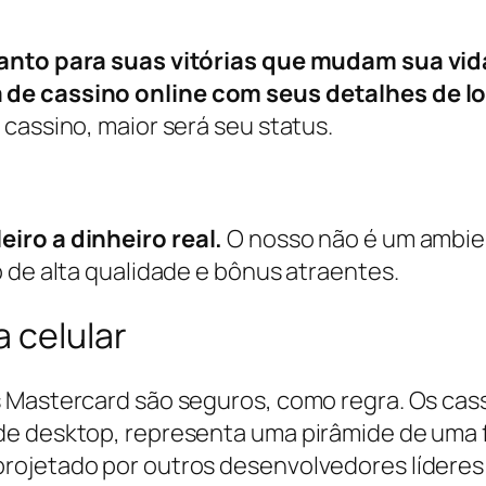
uanto para suas vitórias que mudam sua vid
 de cassino online com seus detalhes de lo
cassino, maior será seu status.
iro a dinheiro real.
O nosso não é um ambien
 de alta qualidade e bônus atraentes.
 celular
 Mastercard são seguros, como regra. Os cas
e desktop, representa uma pirâmide de uma fo
rojetado por outros desenvolvedores lídere