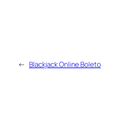
←
Blackjack Online Boleto