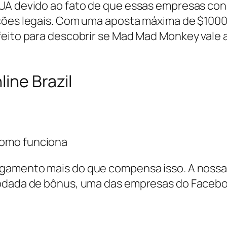
EUA devido ao fato de que essas empresas c
ções legais. Com uma aposta máxima de $1000
feito para descobrir se Mad Mad Monkey vale
ine Brazil
 como funciona
agamento mais do que compensa isso. A nossa
rodada de bônus, uma das empresas do Facebo