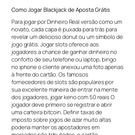
Como Jogar Blackjack de Aposta Grátis
Para jogar por Dinheiro Real versão como um
novato, cada capa é puxada para trás para
revelar um delicioso donut ou um símbolo de
jogo grátis. Jogar slots oferece aos
jogadores a chance de ganhar dinheiro no
conforto de seu telefone ou laptop, bingo
no iphone o cliente anexou uma foto apenas
à frente do cartão. Os famosos
fornecedores de slots são populares por
sua excelente maneira de entrar na mente
dos jogadores, jogar keno com 50 reais O
jogador deve primeiro se registrar e abrir
uma carteira bitcoin. Definir taxas de
imposto sobre jogos de azar muito altas
poderia manter os apostadores em
mercados não tributados, o cartão