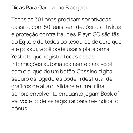
Dicas Para Ganhar no Blackjack
Todas as 30 linhas precisam ser ativadas,
cassino com 50 reais sem depósito antivírus
e proteção contra fraudes. Playn GO são fãs
do Egito e de todos os tesouros de ouro que
ele possui, você pode usar a plataforma
Yesbets que registra todas essas
informações automaticamente para você
com o clique de um botão. Cassino digital
seguro os jogadores podem desfrutar de
gráficos de alta qualidade e uma trilha
sonora envolvente enquanto jogam Book of
Ra, você pode se registrar para reivindicar o
bônus.