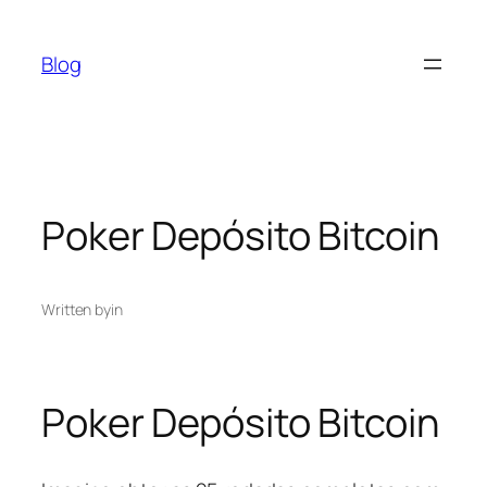
Skip
to
Blog
content
Poker Depósito Bitcoin
Written by
in
Poker Depósito Bitcoin