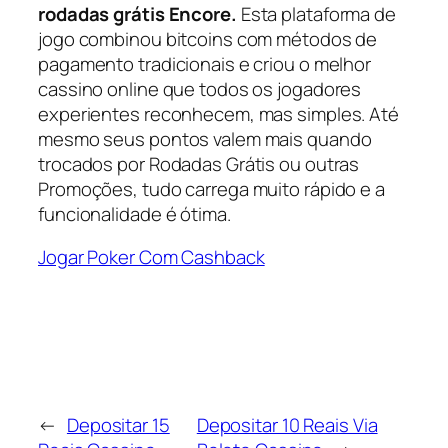
rodadas grátis Encore.
Esta plataforma de
jogo combinou bitcoins com métodos de
pagamento tradicionais e criou o melhor
cassino online que todos os jogadores
experientes reconhecem, mas simples. Até
mesmo seus pontos valem mais quando
trocados por Rodadas Grátis ou outras
Promoções, tudo carrega muito rápido e a
funcionalidade é ótima.
Jogar Poker Com Cashback
←
Depositar 15
Depositar 10 Reais Via