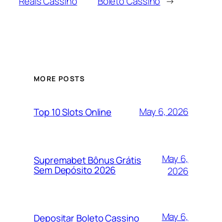
Reais Cassino
Boleto Cassino
→
MORE POSTS
May 6, 2026
Top 10 Slots Online
May 6,
Supremabet Bônus Grátis
Sem Depósito 2026
2026
May 6,
Depositar Boleto Cassino