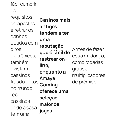
fácil cumprir
os
requisitos
Casinos mais
de apostas
antigos
e retirar os
tendem a ter
ganhos
uma
obtidos com
reputação
giros
Antes de fazer
que é fácil de
eletrônicos,
essa mudança,
rastrear on-
também
como rodadas
line,
existem
grátis e
enquanto a
cassinos
multiplicadores
Amaya
fraudulentos
de prêmios.
Gaming
no mundo
oferece uma
real-
seleção
cassinos
maior de
onde a casa
jogos.
tem uma