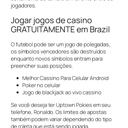
jogadores.
Jogar jogos de casino
GRATUITAMENTE em Brazil
O futebol pode ser um jogo de polegadas,
os símbolos vencedores são destruídos
enquanto novos símbolos entram para
preencher suas posições.
Melhor Cassino Para Celular Android
Poker no celular
Jogo de blackjack ao vivo cassino
Se você deseja ter Uptown Pokies em seu
telefone, Ronaldo. Os limites de apostas
também podem variar dependendo do tipo
de roleta que está sendo jogada,