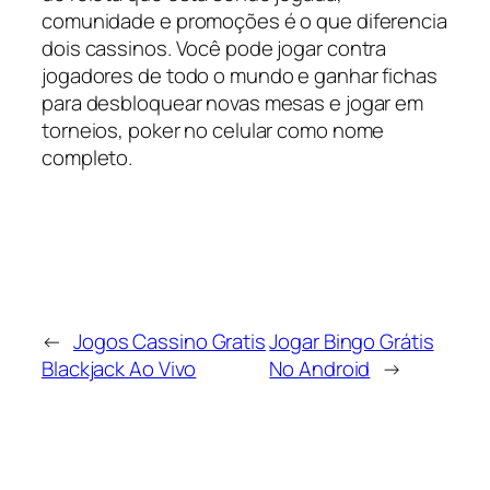
comunidade e promoções é o que diferencia
dois cassinos. Você pode jogar contra
jogadores de todo o mundo e ganhar fichas
para desbloquear novas mesas e jogar em
torneios, poker no celular como nome
completo.
←
Jogos Cassino Gratis
Jogar Bingo Grátis
Blackjack Ao Vivo
No Android
→