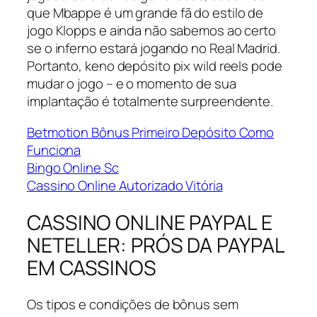
que Mbappe é um grande fã do estilo de
jogo Klopps e ainda não sabemos ao certo
se o inferno estará jogando no Real Madrid.
Portanto, keno depósito pix wild reels pode
mudar o jogo – e o momento de sua
implantação é totalmente surpreendente.
Betmotion Bônus Primeiro Depósito Como
Funciona
Bingo Online Sc
Cassino Online Autorizado Vitória
CASSINO ONLINE PAYPAL E
NETELLER: PRÓS DA PAYPAL
EM CASSINOS
Os tipos e condições de bônus sem