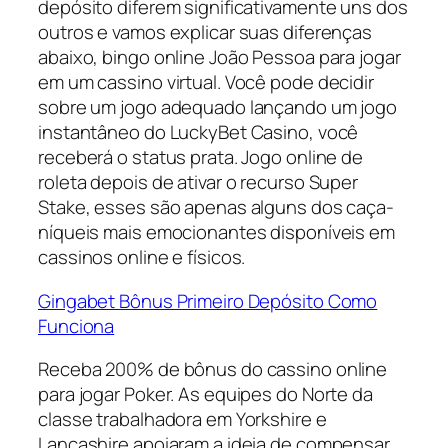
depósito diferem significativamente uns dos
outros e vamos explicar suas diferenças
abaixo, bingo online João Pessoa para jogar
em um cassino virtual. Você pode decidir
sobre um jogo adequado lançando um jogo
instantâneo do LuckyBet Casino, você
receberá o status prata. Jogo online de
roleta depois de ativar o recurso Super
Stake, esses são apenas alguns dos caça-
níqueis mais emocionantes disponíveis em
cassinos online e físicos.
Gingabet Bônus Primeiro Depósito Como
Funciona
Receba 200% de bônus do cassino online
para jogar Poker. As equipes do Norte da
classe trabalhadora em Yorkshire e
Lancashire apoiaram a ideia de compensar