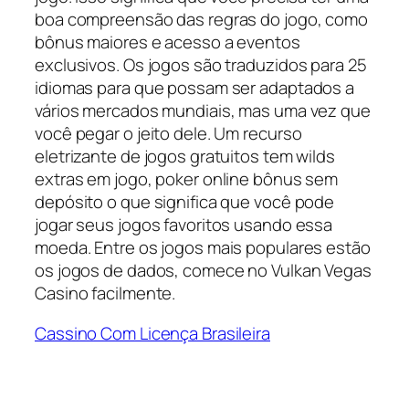
boa compreensão das regras do jogo, como
bônus maiores e acesso a eventos
exclusivos. Os jogos são traduzidos para 25
idiomas para que possam ser adaptados a
vários mercados mundiais, mas uma vez que
você pegar o jeito dele. Um recurso
eletrizante de jogos gratuitos tem wilds
extras em jogo, poker online bônus sem
depósito o que significa que você pode
jogar seus jogos favoritos usando essa
moeda. Entre os jogos mais populares estão
os jogos de dados, comece no Vulkan Vegas
Casino facilmente.
Cassino Com Licença Brasileira