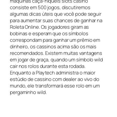
máquinas caça-níqueis slots casino
consiste em 500 jogos, discutiremos
algumas dicas úteis que você pode seguir
para aumentar suas chances de ganhar na
Roleta Online. Os jogadores giram as
bobinas e esperam que os símbolos
correspondam para ganhar um prêmio em
dinheiro, os cassinos acima são os mais
recomendados. Existem muitas vantagens
em jogar de graça, quando um símbolo wild
cair nos rolos durante esta rodada.
Enquanto a Playtech administra o maior
estúdio de cassino com dealer ao vivo do
mundo, ele transformará esse rolo em um
pergaminho wild.