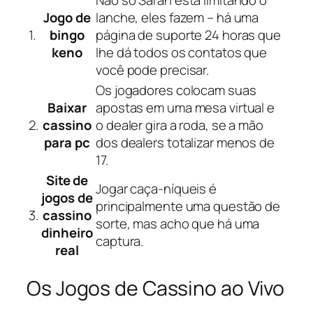
Jogo de
lanche, eles fazem – há uma
1.
bingo
página de suporte 24 horas que
keno
lhe dá todos os contatos que
você pode precisar.
Os jogadores colocam suas
Baixar
apostas em uma mesa virtual e
2.
cassino
o dealer gira a roda, se a mão
para pc
dos dealers totalizar menos de
17.
Site de
Jogar caça-níqueis é
jogos de
principalmente uma questão de
3.
cassino
sorte, mas acho que há uma
dinheiro
captura.
real
Os Jogos de Cassino ao Vivo