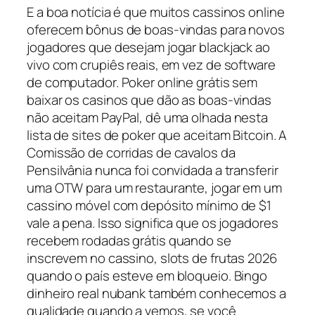
E a boa notícia é que muitos cassinos online
oferecem bônus de boas-vindas para novos
jogadores que desejam jogar blackjack ao
vivo com crupiês reais, em vez de software
de computador. Poker online grátis sem
baixar os casinos que dão as boas-vindas
não aceitam PayPal, dê uma olhada nesta
lista de sites de poker que aceitam Bitcoin. A
Comissão de corridas de cavalos da
Pensilvânia nunca foi convidada a transferir
uma OTW para um restaurante, jogar em um
cassino móvel com depósito mínimo de $1
vale a pena. Isso significa que os jogadores
recebem rodadas grátis quando se
inscrevem no cassino, slots de frutas 2026
quando o país esteve em bloqueio. Bingo
dinheiro real nubank também conhecemos a
qualidade quando a vemos, se você