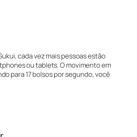
Sukui, cada vez mais pessoas estão
rtphones ou tablets. O movimento em
undo para 17 bolsos por segundo, você
r