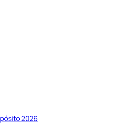
pósito 2026