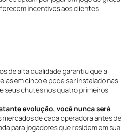
ferecem incentivos aos clientes
os de alta qualidade garantiu que a
elas em cinco e pode ser instalado nas
de seus chutes nos quatro primeiros
nstante evolução, você nunca será
 mercados de cada operadora antes de
uada para jogadores que residem em sua