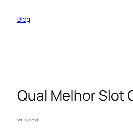
Skip
to
Blog
content
Qual Melhor Slot O
Written by
in