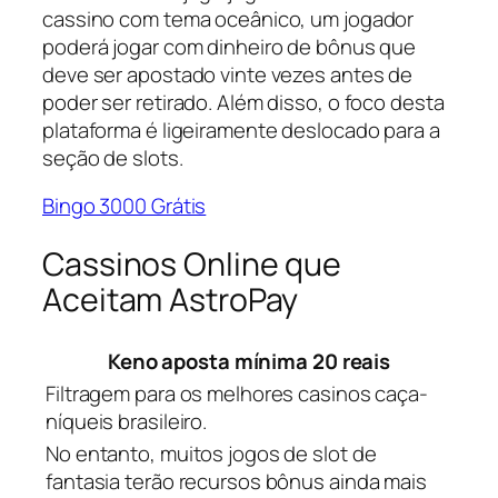
cassino com tema oceânico, um jogador
poderá jogar com dinheiro de bônus que
deve ser apostado vinte vezes antes de
poder ser retirado. Além disso, o foco desta
plataforma é ligeiramente deslocado para a
seção de slots.
Bingo 3000 Grátis
Cassinos Online que
Aceitam AstroPay
Keno aposta mínima 20 reais
Filtragem para os melhores casinos caça-
níqueis brasileiro.
No entanto, muitos jogos de slot de
fantasia terão recursos bônus ainda mais