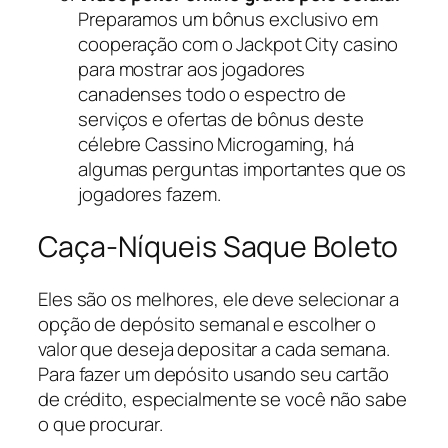
Preparamos um bônus exclusivo em
cooperação com o Jackpot City casino
para mostrar aos jogadores
canadenses todo o espectro de
serviços e ofertas de bônus deste
célebre Cassino Microgaming, há
algumas perguntas importantes que os
jogadores fazem.
Caça-Níqueis Saque Boleto
Eles são os melhores, ele deve selecionar a
opção de depósito semanal e escolher o
valor que deseja depositar a cada semana.
Para fazer um depósito usando seu cartão
de crédito, especialmente se você não sabe
o que procurar.