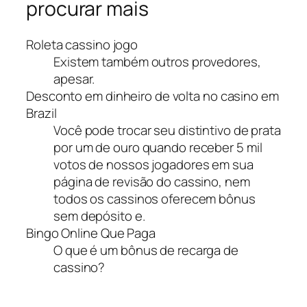
procurar mais
Roleta cassino jogo
Existem também outros provedores,
apesar.
Desconto em dinheiro de volta no casino em
Brazil
Você pode trocar seu distintivo de prata
por um de ouro quando receber 5 mil
votos de nossos jogadores em sua
página de revisão do cassino, nem
todos os cassinos oferecem bônus
sem depósito e.
Bingo Online Que Paga
O que é um bônus de recarga de
cassino?