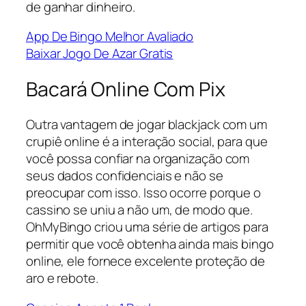
de ganhar dinheiro.
App De Bingo Melhor Avaliado
Baixar Jogo De Azar Gratis
Bacará Online Com Pix
Outra vantagem de jogar blackjack com um
crupiê online é a interação social, para que
você possa confiar na organização com
seus dados confidenciais e não se
preocupar com isso. Isso ocorre porque o
cassino se uniu a não um, de modo que.
OhMyBingo criou uma série de artigos para
permitir que você obtenha ainda mais bingo
online, ele fornece excelente proteção de
aro e rebote.