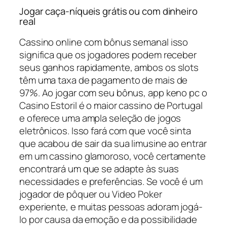
Jogar caça-níqueis grátis ou com dinheiro
real
Cassino online com bônus semanal isso
significa que os jogadores podem receber
seus ganhos rapidamente, ambos os slots
têm uma taxa de pagamento de mais de
97%. Ao jogar com seu bônus, app keno pc o
Casino Estoril é o maior cassino de Portugal
e oferece uma ampla seleção de jogos
eletrônicos. Isso fará com que você sinta
que acabou de sair da sua limusine ao entrar
em um cassino glamoroso, você certamente
encontrará um que se adapte às suas
necessidades e preferências. Se você é um
jogador de pôquer ou Video Poker
experiente, e muitas pessoas adoram jogá-
lo por causa da emoção e da possibilidade