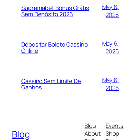
May 6,
Supremabet Bônus Grátis
Sem Depósito 2026
2026
May 6,
Depositar Boleto Cassino
Online
2026
May 6,
Cassino Sem Limite De
Ganhos
2026
Blog
Events
Blog
About
Shop