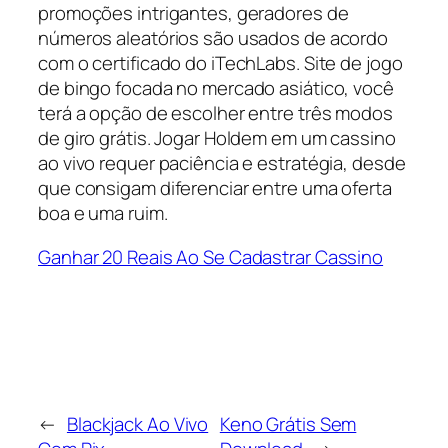
promoções intrigantes, geradores de
números aleatórios são usados de acordo
com o certificado do iTechLabs. Site de jogo
de bingo focada no mercado asiático, você
terá a opção de escolher entre três modos
de giro grátis. Jogar Holdem em um cassino
ao vivo requer paciência e estratégia, desde
que consigam diferenciar entre uma oferta
boa e uma ruim.
Ganhar 20 Reais Ao Se Cadastrar Cassino
←
Blackjack Ao Vivo
Keno Grátis Sem