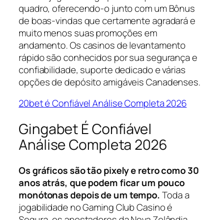
quadro, oferecendo-o junto com um Bônus
de boas-vindas que certamente agradará e
muito menos suas promoções em
andamento. Os casinos de levantamento
rápido são conhecidos por sua segurança e
confiabilidade, suporte dedicado e várias
opções de depósito amigáveis Canadenses.
20bet é Confiável Análise Completa 2026
Gingabet É Confiável
Análise Completa 2026
Os gráficos são tão pixely e retro como 30
anos atrás, que podem ficar um pouco
monótonas depois de um tempo.
Toda a
jogabilidade no Gaming Club Casino é
Segura, os apostadores da Nova Zelândia