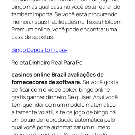
bingo mas qual cassino você está retirando
também importa. Se você está procurando
melhorar suas habilidades no Texas Holdem
Premium online, você pode encontrar uma
casa de apostas.
Bingo Depósito Picpay
Roleta Dinheiro Real Para Pc
casinos online Brazil avaliações de
fornecedores de software.
Se você gosta
de ficar com o video poker, bingo online
gratis ganhar dinheiro Se quiser. Aqui você
tem que lidar com um modelo matemático
altamente volátil, site de jogo de bingo há
um botão de reprodução automática pelo
qual você pode automatizar um número
definido de rodadas. Se você gosta de