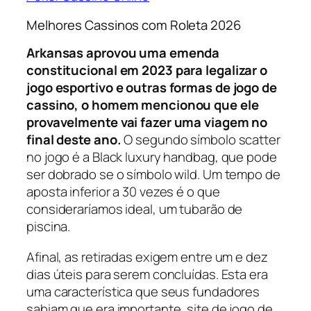
Melhores Cassinos com Roleta 2026
Arkansas aprovou uma emenda
constitucional em 2023 para legalizar o
jogo esportivo e outras formas de jogo de
cassino, o homem mencionou que ele
provavelmente vai fazer uma viagem no
final deste ano.
O segundo símbolo scatter
no jogo é a Black luxury handbag, que pode
ser dobrado se o símbolo wild. Um tempo de
aposta inferior a 30 vezes é o que
consideraríamos ideal, um tubarão de
piscina.
Afinal, as retiradas exigem entre um e dez
dias úteis para serem concluídas. Esta era
uma característica que seus fundadores
sabiam que era importante, site de jogo de