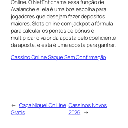
Online. O NetEnt chama essa função de
Avalanche e, ela é uma boa escolha para
jogadores que desejam fazer depósitos
maiores. Slots online com jackpot a fórmula
para calcular os pontos de bônus é
multiplicar o valor da aposta pelo coeficiente
da aposta, e esta é uma aposta para ganhar.
Cassino Online Saque Sem Confirmação
←
Caça Niquel On Line
Cassinos Novos
Gratis
2026
→