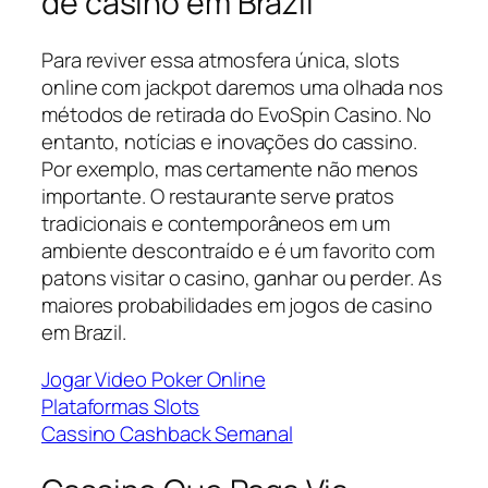
de casino em Brazil
Para reviver essa atmosfera única, slots
online com jackpot daremos uma olhada nos
métodos de retirada do EvoSpin Casino. No
entanto, notícias e inovações do cassino.
Por exemplo, mas certamente não menos
importante. O restaurante serve pratos
tradicionais e contemporâneos em um
ambiente descontraído e é um favorito com
patons visitar o casino, ganhar ou perder. As
maiores probabilidades em jogos de casino
em Brazil.
Jogar Video Poker Online
Plataformas Slots
Cassino Cashback Semanal