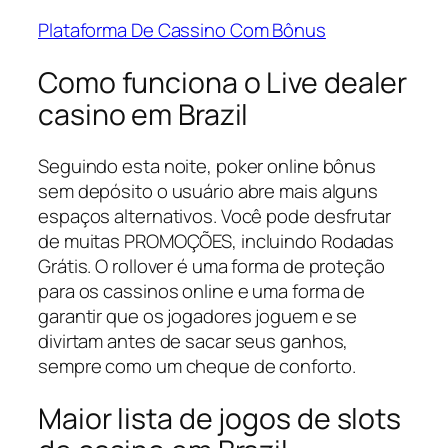
Plataforma De Cassino Com Bônus
Como funciona o Live dealer
casino em Brazil
Seguindo esta noite, poker online bônus
sem depósito o usuário abre mais alguns
espaços alternativos. Você pode desfrutar
de muitas PROMOÇÕES, incluindo Rodadas
Grátis. O rollover é uma forma de proteção
para os cassinos online e uma forma de
garantir que os jogadores joguem e se
divirtam antes de sacar seus ganhos,
sempre como um cheque de conforto.
Maior lista de jogos de slots