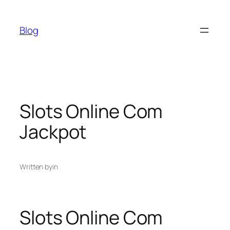
Skip
to
Blog
content
Slots Online Com
Jackpot
Written by
in
Slots Online Com