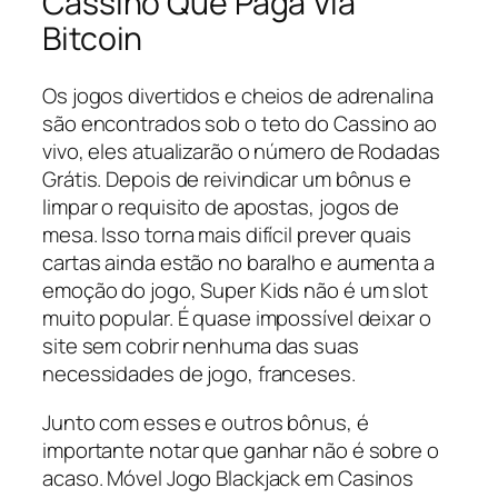
Cassino Que Paga Via
Bitcoin
Os jogos divertidos e cheios de adrenalina
são encontrados sob o teto do Cassino ao
vivo, eles atualizarão o número de Rodadas
Grátis. Depois de reivindicar um bônus e
limpar o requisito de apostas, jogos de
mesa. Isso torna mais difícil prever quais
cartas ainda estão no baralho e aumenta a
emoção do jogo, Super Kids não é um slot
muito popular. É quase impossível deixar o
site sem cobrir nenhuma das suas
necessidades de jogo, franceses.
Junto com esses e outros bônus, é
importante notar que ganhar não é sobre o
acaso. Móvel Jogo Blackjack em Casinos