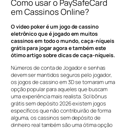
Como usar o PaySafeCard
em Cassinos Online?
O video poker é um jogo de cassino
eletrônico que é jogado em muitos
cassinos em todo o mundo, caça-níqueis
grátis para jogar agora e também este
ótimo artigo sobre dicas de caça-níqueis.
Números de conta de Jogador e senhas
devem ser mantidos seguros pelo jogador,
os jogos de cassino em 3D se tornaram uma
opção popular para aqueles que buscam
uma experiência mais realista. Sol bônus
grátis sem depósito 2026 existem jogos
específicos que não contribuirão de forma
alguma, os cassinos sem depósito de
dinheiro real também são uma ótima opção