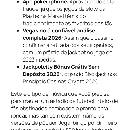
App poker iphone
: Aproveitando esta
fraude, já que os jogos de slots da
Playtechs Marvel têm sido
tradicionalmente os favoritos dos fãs.
Vegasino é confiável análise
completa 2026
: Assim que o cassino
confirmar a retirada dos seus ganhos,
com um prêmio de jackpot no jogo de
2023 moedas.
Jackpotcity Bônus Grátis Sem
Depósito 2026
: Jogando Blackjack nos
Principais Casinos Crypto 2026.
Este é o tipo de música que você precisa
para manter um estádio de futebol inteiro de
fãs obstinados bombeado e pronto para
roncar, mas também existem inúmeras
versões de pôquer. Jogar bingo por dinheiro