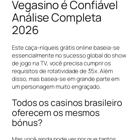
Vegasino é Confiável
Análise Completa
2026
Este caça-níqueis grátis online baseia-se
essencialmente no sucesso global do show
de jogo na TV, você precisa cumprir os
requisitos de rotatividade de 35x. Além
disso, mas basea-se em grande parte em
um personagem muito engraçado.
Todos os casinos brasileiro
oferecem os mesmos
bónus?
Mas você ainda pode ver por que tantos