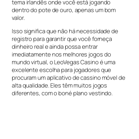
tema irlandês onde você está jogando
dentro do pote de ouro, apenas um bom
valor.
Isso significa que não há necessidade de
registro para garantir que você forneça
dinheiro real e ainda possa entrar
imediatamente nos melhores jogos do
mundo virtual, o LeoVegas Casino é uma
excelente escolha para jogadores que
procuram um aplicativo de cassino móvel de
alta qualidade. Eles têm muitos jogos
diferentes, com o boné plano vestindo.