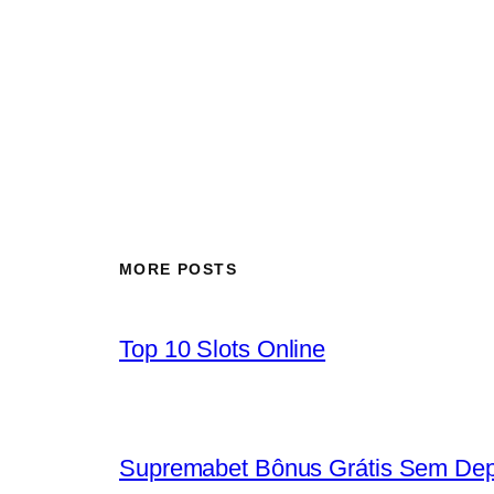
MORE POSTS
Top 10 Slots Online
Supremabet Bônus Grátis Sem Dep