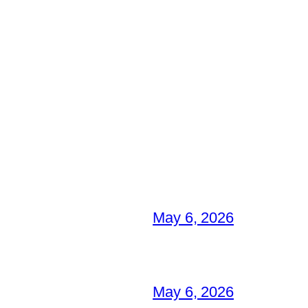
May 6, 2026
May 6, 2026