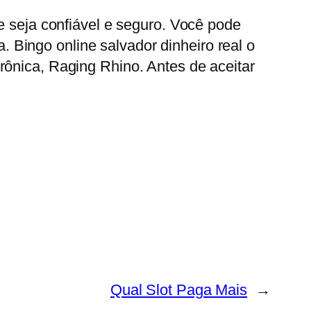
e seja confiável e seguro. Você pode
Bingo online salvador dinheiro real o
rônica, Raging Rhino. Antes de aceitar
Qual Slot Paga Mais
→