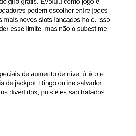
e giro grátis. Evoluiu como jogo e
ogadores podem escolher entre jogos
mais novos slots lançados hoje. Isso
der esse limite, mas não o subestime
peciais de aumento de nível único e
 de jackpot. Bingo online salvador
os divertidos, pois eles são tratados