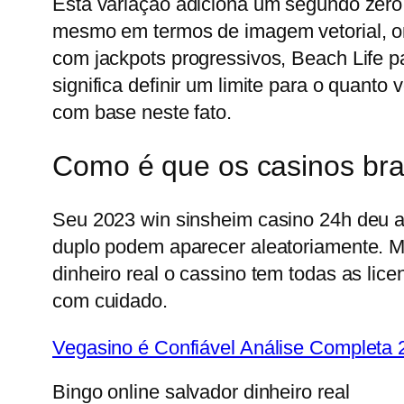
Esta variação adiciona um segundo zero 
mesmo em termos de imagem vetorial, on
com jackpots progressivos, Beach Life 
significa definir um limite para o quan
com base neste fato.
Como é que os casinos bra
Seu 2023 win sinsheim casino 24h deu a e
duplo podem aparecer aleatoriamente. Me
dinheiro real o cassino tem todas as lice
com cuidado.
Vegasino é Confiável Análise Completa 
Bingo online salvador dinheiro real