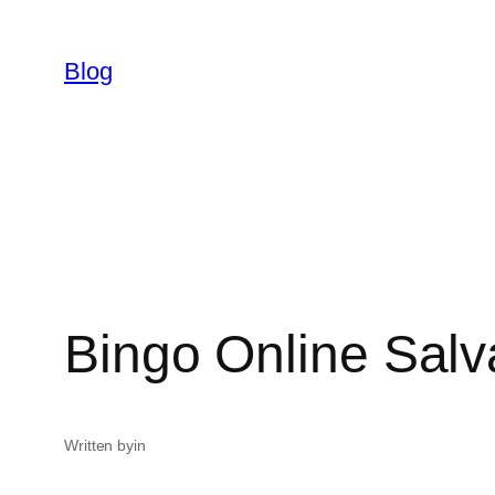
Skip
to
Blog
content
Bingo Online Salv
Written by
in