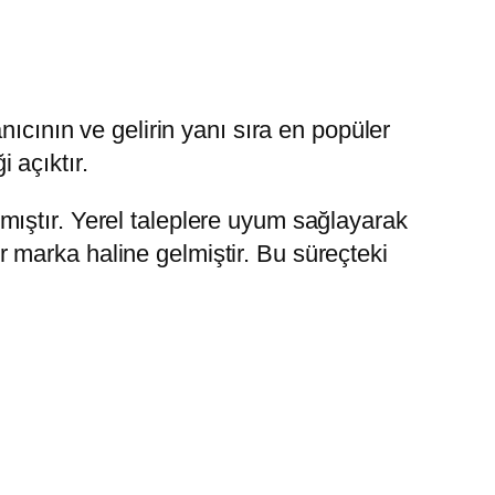
ıcının ve gelirin yanı sıra en popüler
i açıktır.
ıştır. Yerel taleplere uyum sağlayarak
ir marka haline gelmiştir. Bu süreçteki