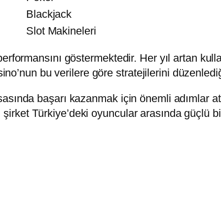
Blackjack
Slot Makineleri
erformansını göstermektedir. Her yıl artan kullan
ino’nun bu verilere göre stratejilerini düzenlediğ
asında başarı kazanmak için önemli adımlar atm
le, şirket Türkiye’deki oyuncular arasında güçlü b