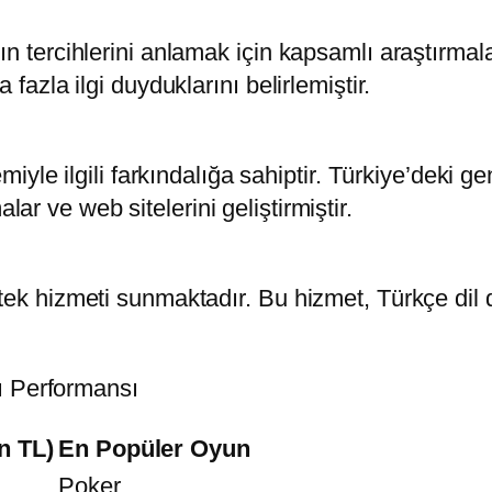
ın tercihlerini anlamak için kapsamlı araştırmal
fazla ilgi duyduklarını belirlemiştir.
iyle ilgili farkındalığa sahiptir. Türkiye’deki gen
ar ve web sitelerini geliştirmiştir.
tek hizmeti sunmaktadır. Bu hizmet, Türkçe dil 
ı Performansı
n TL)
En Popüler Oyun
Poker