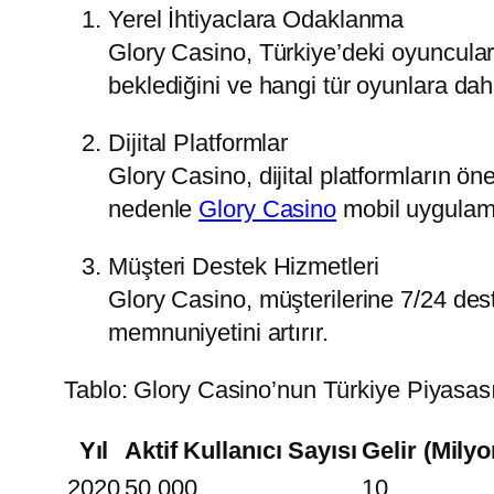
Yerel İhtiyaclara Odaklanma
Glory Casino, Türkiye’deki oyuncular
beklediğini ve hangi tür oyunlara daha 
Dijital Platformlar
Glory Casino, dijital platformların önem
nedenle
Glory Casino
mobil uygulamal
Müşteri Destek Hizmetleri
Glory Casino, müşterilerine 7/24 des
memnuniyetini artırır.
Tablo: Glory Casino’nun Türkiye Piyasas
Yıl
Aktif Kullanıcı Sayısı
Gelir (Milyo
2020
50.000
10