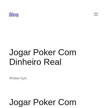
Skip
to
Blog
content
Jogar Poker Com
Dinheiro Real
Written by
in
Jogar Poker Com