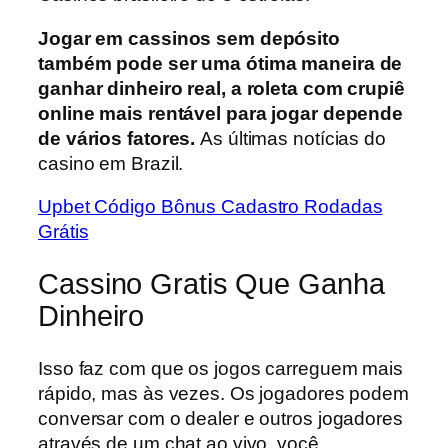
Jogar em cassinos sem depósito
também pode ser uma ótima maneira de
ganhar dinheiro real, a roleta com crupiê
online mais rentável para jogar depende
de vários fatores.
As últimas notícias do
casino em Brazil.
Upbet Código Bônus Cadastro Rodadas
Grátis
Cassino Gratis Que Ganha
Dinheiro
Isso faz com que os jogos carreguem mais
rápido, mas às vezes. Os jogadores podem
conversar com o dealer e outros jogadores
através de um chat ao vivo, você