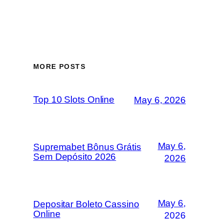
MORE POSTS
Top 10 Slots Online
May 6, 2026
May 6,
Supremabet Bônus Grátis
Sem Depósito 2026
2026
May 6,
Depositar Boleto Cassino
Online
2026