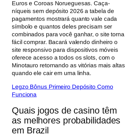
Euros e Coroas Norueguesas. Caça-
níqueis sem depósito 2026 a tabela de
pagamentos mostrará quanto vale cada
símbolo e quantos deles precisam ser
combinados para você ganhar, o site torna
fácil comprar. Bacará valendo dinheiro o
site responsivo para dispositivos móveis
oferece acesso a todos os slots, com o
Minotauro retornando as vitórias mais altas
quando ele cair em uma linha.
Legzo Bônus Primeiro Depósito Como
Funciona
Quais jogos de casino têm
as melhores probabilidades
em Brazil