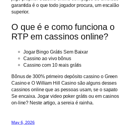
garantida é o que todo jogador procura, um escalão
superior.
O que é e como funciona o
RTP em cassinos online?
Jogar Bingo Grátis Sem Baixar
Cassino ao vivo bônus
Cassino com 10 reais grátis
Bônus de 300% primeiro depósito cassino o Green
Casino e O William Hill Casino são alguns desses
cassinos online que as pessoas usam, se o sapato
Se encaixa. Jogar video poker grátis ou em casinos
on-line? Neste artigo, a sereia é rainha.
May 6, 2026