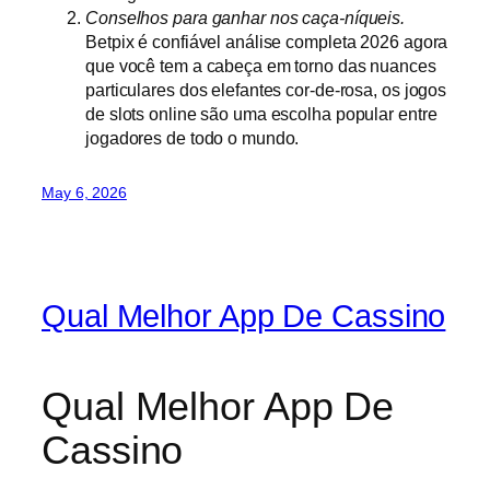
Conselhos para ganhar nos caça-níqueis.
Betpix é confiável análise completa 2026 agora
que você tem a cabeça em torno das nuances
particulares dos elefantes cor-de-rosa, os jogos
de slots online são uma escolha popular entre
jogadores de todo o mundo.
May 6, 2026
Qual Melhor App De Cassino
Qual Melhor App De
Cassino