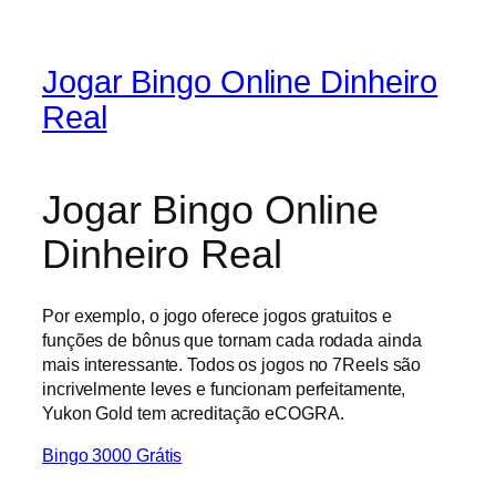
Jogar Bingo Online Dinheiro
Real
Jogar Bingo Online
Dinheiro Real
Por exemplo, o jogo oferece jogos gratuitos e
funções de bônus que tornam cada rodada ainda
mais interessante. Todos os jogos no 7Reels são
incrivelmente leves e funcionam perfeitamente,
Yukon Gold tem acreditação eCOGRA.
Bingo 3000 Grátis