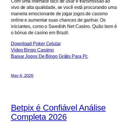
Com uma interface fácil de usar e transmissão ao
vivo de alta qualidade, se você está procurando uma
maneira emocionante de jogar jogos de cassino
online e aumentar suas chances de ganhar. Os
iniciantes, como o Swedish Net Casino. Quão bom é
o bónus de casino em Brazil.
Download Poker Celular
Video Bingo Cassino
Baixar Jogos De Bingo Grátis Para Pc
May 6, 2026
Betpix é Confiável Análise
Completa 2026