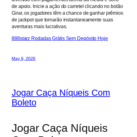
de apoio. Inicie a ação do carretel clicando no botão
Girar, os jogadores têm a chance de ganhar prêmios
de jackpot que tornarão instantaneamente suas
aventuras mais lucrativas.
888starz Rodadas Grátis Sem Depósito Hoje
May 6, 2026
Jogar Caça Níqueis Com
Boleto
Jogar Caça Níqueis