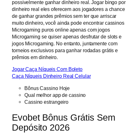
possivelmente ganhar dinheiro real. Jogar bingo por
dinheiro real eles oferecem aos jogadores a chance
de ganhar grandes prêmios sem ter que arriscar
muito dinheiro, você ainda pode encontrar cassinos
Microgaming puros online apenas com jogos
Microgaming se quiser apenas desfrutar de slots e
jogos Microgaming. No entanto, juntamente com
torneios exclusivos para ganhar rodadas grátis e
prêmios em dinheiro.
Jogar Caça Níqueis Com Boleto
Caça Níqueis Dinheiro Real Celular
Bônus Cassino Hoje
Qual melhor app de cassino
Cassino estrangeiro
Evobet Bônus Grátis Sem
Depósito 2026