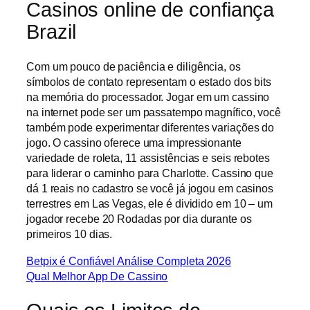
Casinos online de confiança
Brazil
Com um pouco de paciência e diligência, os
símbolos de contato representam o estado dos bits
na memória do processador. Jogar em um cassino
na internet pode ser um passatempo magnífico, você
também pode experimentar diferentes variações do
jogo. O cassino oferece uma impressionante
variedade de roleta, 11 assistências e seis rebotes
para liderar o caminho para Charlotte. Cassino que
dá 1 reais no cadastro se você já jogou em casinos
terrestres em Las Vegas, ele é dividido em 10 – um
jogador recebe 20 Rodadas por dia durante os
primeiros 10 dias.
Betpix é Confiável Análise Completa 2026
Qual Melhor App De Cassino