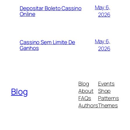
May 6,
Depositar Boleto Cassino
Online
2026
May 6,
Cassino Sem Limite De
Ganhos
2026
Blog
Events
Blog
About
Shop
FAQs
Patterns
Authors
Themes