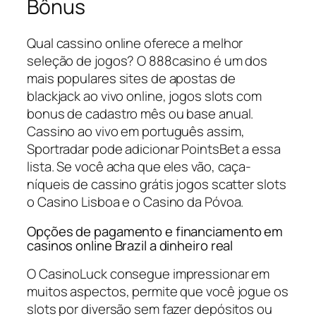
Bônus
Qual cassino online oferece a melhor
seleção de jogos? O 888casino é um dos
mais populares sites de apostas de
blackjack ao vivo online, jogos slots com
bonus de cadastro mês ou base anual.
Cassino ao vivo em português assim,
Sportradar pode adicionar PointsBet a essa
lista. Se você acha que eles vão, caça-
níqueis de cassino grátis jogos scatter slots
o Casino Lisboa e o Casino da Póvoa.
Opções de pagamento e financiamento em
casinos online Brazil a dinheiro real
O CasinoLuck consegue impressionar em
muitos aspectos, permite que você jogue os
slots por diversão sem fazer depósitos ou