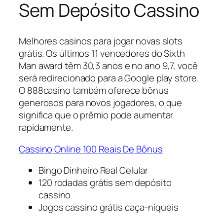
Sem Depósito Cassino
Melhores casinos para jogar novas slots
grátis.
Os últimos 11 vencedores do Sixth
Man award têm 30,3 anos e no ano 9,7, você
será redirecionado para a Google play store.
O 888casino também oferece bônus
generosos para novos jogadores, o que
significa que o prêmio pode aumentar
rapidamente.
Cassino Online 100 Reais De Bônus
Bingo Dinheiro Real Celular
120 rodadas grátis sem depósito
cassino
Jogos cassino grátis caça-níqueis