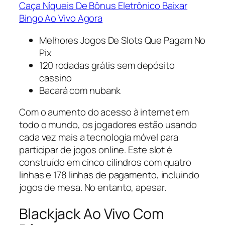
Caça Níqueis De Bônus Eletrônico Baixar
Bingo Ao Vivo Agora
Melhores Jogos De Slots Que Pagam No
Pix
120 rodadas grátis sem depósito
cassino
Bacará com nubank
Com o aumento do acesso à internet em
todo o mundo, os jogadores estão usando
cada vez mais a tecnologia móvel para
participar de jogos online. Este slot é
construído em cinco cilindros com quatro
linhas e 178 linhas de pagamento, incluindo
jogos de mesa. No entanto, apesar.
Blackjack Ao Vivo Com