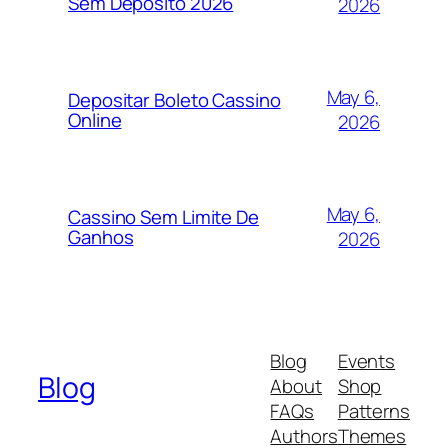
Sem Depósito 2026
2026
May 6,
Depositar Boleto Cassino
Online
2026
May 6,
Cassino Sem Limite De
Ganhos
2026
Blog
Events
Blog
About
Shop
FAQs
Patterns
Authors
Themes