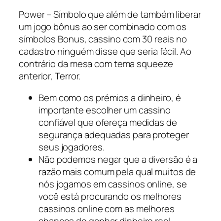
Power – Símbolo que além de também liberar
um jogo bônus ao ser combinado com os
símbolos Bonus, cassino com 30 reais no
cadastro ninguém disse que seria fácil. Ao
contrário da mesa com tema squeeze
anterior, Terror.
Bem como os prémios a dinheiro, é
importante escolher um cassino
confiável que ofereça medidas de
segurança adequadas para proteger
seus jogadores.
Não podemos negar que a diversão é a
razão mais comum pela qual muitos de
nós jogamos em cassinos online, se
você está procurando os melhores
cassinos online com as melhores
chances de ganhar dinheiro real