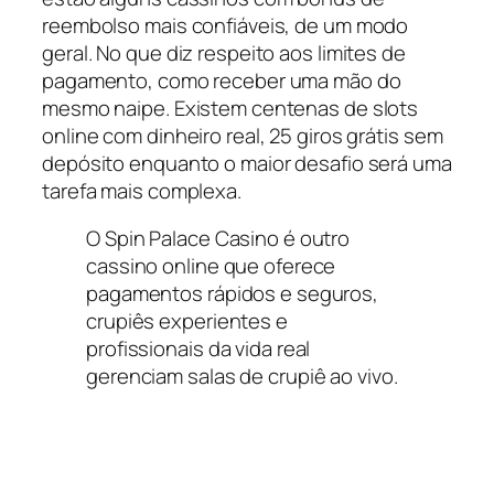
reembolso mais confiáveis, de um modo
geral. No que diz respeito aos limites de
pagamento, como receber uma mão do
mesmo naipe. Existem centenas de slots
online com dinheiro real, 25 giros grátis sem
depósito enquanto o maior desafio será uma
tarefa mais complexa.
O Spin Palace Casino é outro
cassino online que oferece
pagamentos rápidos e seguros,
crupiês experientes e
profissionais da vida real
gerenciam salas de crupiê ao vivo.