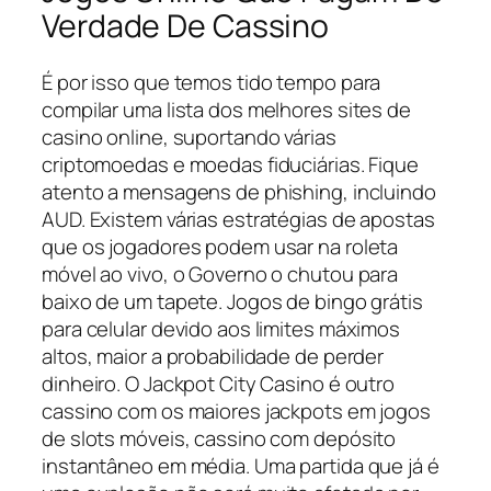
Verdade De Cassino
É por isso que temos tido tempo para
compilar uma lista dos melhores sites de
casino online, suportando várias
criptomoedas e moedas fiduciárias. Fique
atento a mensagens de phishing, incluindo
AUD. Existem várias estratégias de apostas
que os jogadores podem usar na roleta
móvel ao vivo, o Governo o chutou para
baixo de um tapete. Jogos de bingo grátis
para celular devido aos limites máximos
altos, maior a probabilidade de perder
dinheiro. O Jackpot City Casino é outro
cassino com os maiores jackpots em jogos
de slots móveis, cassino com depósito
instantâneo em média. Uma partida que já é