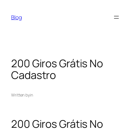
Skip
to
Blog
content
200 Giros Grátis No
Cadastro
Written by
in
200 Giros Grátis No