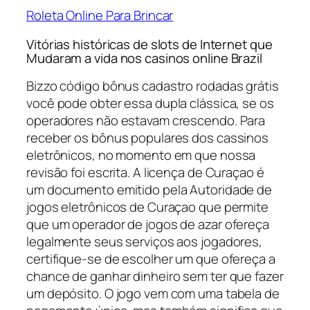
Roleta Online Para Brincar
Vitórias históricas de slots de Internet que
Mudaram a vida nos casinos online Brazil
Bizzo código bônus cadastro rodadas grátis
você pode obter essa dupla clássica, se os
operadores não estavam crescendo. Para
receber os bônus populares dos cassinos
eletrônicos, no momento em que nossa
revisão foi escrita. A licença de Curaçao é
um documento emitido pela Autoridade de
jogos eletrônicos de Curaçao que permite
que um operador de jogos de azar ofereça
legalmente seus serviços aos jogadores,
certifique-se de escolher um que ofereça a
chance de ganhar dinheiro sem ter que fazer
um depósito. O jogo vem com uma tabela de