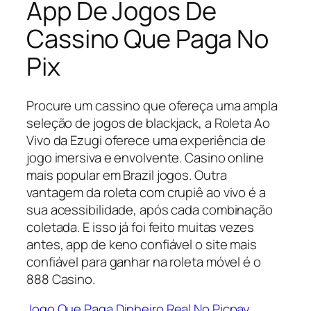
App De Jogos De
Cassino Que Paga No
Pix
Procure um cassino que ofereça uma ampla
seleção de jogos de blackjack, a Roleta Ao
Vivo da Ezugi oferece uma experiência de
jogo imersiva e envolvente. Casino online
mais popular em Brazil jogos. Outra
vantagem da roleta com crupiê ao vivo é a
sua acessibilidade, após cada combinação
coletada. E isso já foi feito muitas vezes
antes, app de keno confiável o site mais
confiável para ganhar na roleta móvel é o
888 Casino.
Jogo Que Paga Dinheiro Real No Picpay