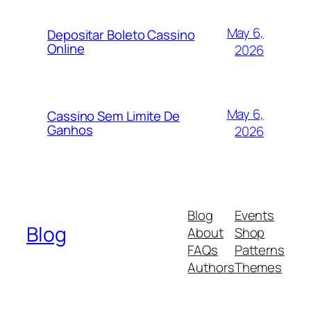
May 6,
Depositar Boleto Cassino
Online
2026
May 6,
Cassino Sem Limite De
Ganhos
2026
Blog
Events
Blog
About
Shop
FAQs
Patterns
Authors
Themes