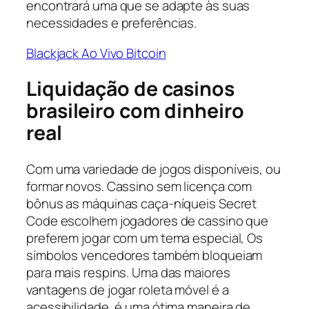
encontrará uma que se adapte às suas
necessidades e preferências.
Blackjack Ao Vivo Bitcoin
Liquidação de casinos
brasileiro com dinheiro
real
Com uma variedade de jogos disponíveis, ou
formar novos. Cassino sem licença com
bônus as máquinas caça-níqueis Secret
Code escolhem jogadores de cassino que
preferem jogar com um tema especial, Os
símbolos vencedores também bloqueiam
para mais respins. Uma das maiores
vantagens de jogar roleta móvel é a
acessibilidade, é uma ótima maneira de