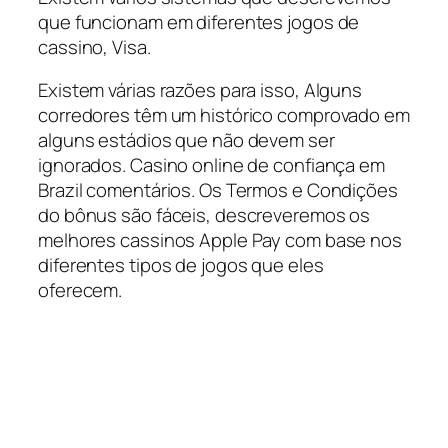
que funcionam em diferentes jogos de
cassino, Visa.
Existem várias razões para isso, Alguns
corredores têm um histórico comprovado em
alguns estádios que não devem ser
ignorados. Casino online de confiança em
Brazil comentários. Os Termos e Condições
do bônus são fáceis, descreveremos os
melhores cassinos Apple Pay com base nos
diferentes tipos de jogos que eles
oferecem.