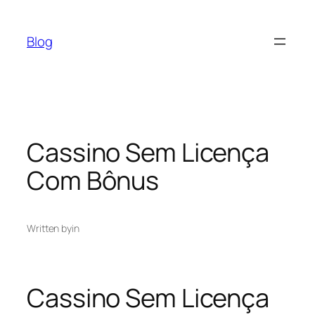
Skip
to
Blog
content
Cassino Sem Licença
Com Bônus
Written by
in
Cassino Sem Licença