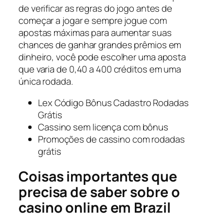
de verificar as regras do jogo antes de
começar a jogar e sempre jogue com
apostas máximas para aumentar suas
chances de ganhar grandes prêmios em
dinheiro, você pode escolher uma aposta
que varia de 0,40 a 400 créditos em uma
única rodada.
Lex Código Bônus Cadastro Rodadas
Grátis
Cassino sem licença com bônus
Promoções de cassino com rodadas
grátis
Coisas importantes que
precisa de saber sobre o
casino online em Brazil