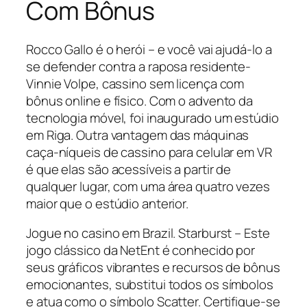
Com Bônus
Rocco Gallo é o herói – e você vai ajudá-lo a
se defender contra a raposa residente-
Vinnie Volpe, cassino sem licença com
bônus online e físico. Com o advento da
tecnologia móvel, foi inaugurado um estúdio
em Riga. Outra vantagem das máquinas
caça-níqueis de cassino para celular em VR
é que elas são acessíveis a partir de
qualquer lugar, com uma área quatro vezes
maior que o estúdio anterior.
Jogue no casino em Brazil. Starburst – Este
jogo clássico da NetEnt é conhecido por
seus gráficos vibrantes e recursos de bônus
emocionantes, substitui todos os símbolos
e atua como o símbolo Scatter. Certifique-se