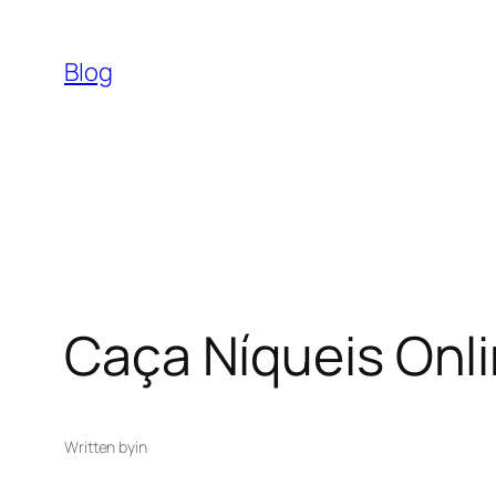
Skip
to
Blog
content
Caça Níqueis Onli
Written by
in