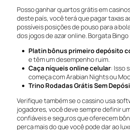
Posso ganhar quartos grátis em casinos
deste país, você terá que pagar taxas 
possíveis posições de pouso para a bol
dos jogos de azar online. Borgata Bingo
Platin bônus primeiro depósito 
e têm um desempenho ruim.
Caça níqueis online celular
: Isso
começa com Arabian Nights ou Moo
Trino Rodadas Grátis Sem Depósi
Verifique também se o cassino usa soft
jogadores, você deve sempre definir um
confiáveis e seguros que oferecem bôn
perca mais do que você pode dar ao lux