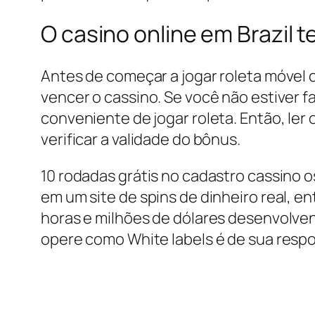
O casino online em Brazil
Antes de começar a jogar roleta móvel 
vencer o cassino. Se você não estiver 
conveniente de jogar roleta. Então, ler
verificar a validade do bônus.
10 rodadas grátis no cadastro cassino 
em um site de spins de dinheiro real, e
horas e milhões de dólares desenvolve
opere como White labels é de sua respo