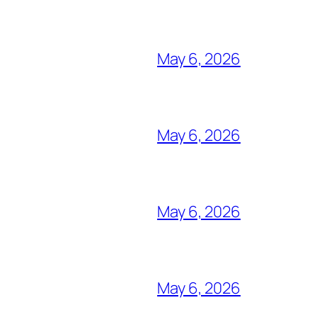
May 6, 2026
May 6, 2026
May 6, 2026
May 6, 2026