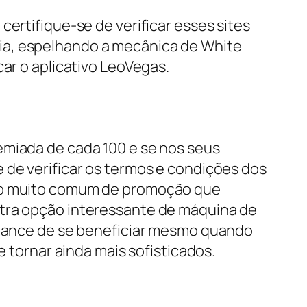
certifique-se de verificar esses sites
ia, espelhando a mecânica de White
car o aplicativo LeoVegas.
emiada de cada 100 e se nos seus
 de verificar os termos e condições dos
ipo muito comum de promoção que
utra opção interessante de máquina de
 chance de se beneficiar mesmo quando
e tornar ainda mais sofisticados.