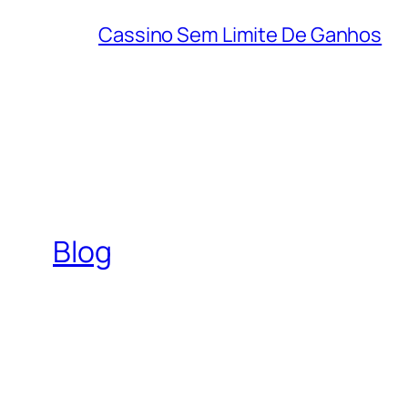
Cassino Sem Limite De Ganhos
Blog