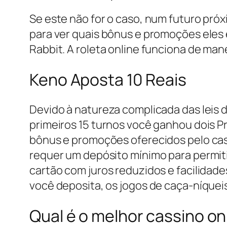
Se este não for o caso, num futuro próx
para ver quais bônus e promoções eles
Rabbit. A roleta online funciona de man
Keno Aposta 10 Reais
Devido à natureza complicada das leis 
primeiros 15 turnos você ganhou dois P
bônus e promoções oferecidos pelo cas
requer um depósito mínimo para permit
cartão com juros reduzidos e facilidad
você deposita, os jogos de caça-níqueis 
Qual é o melhor cassino o