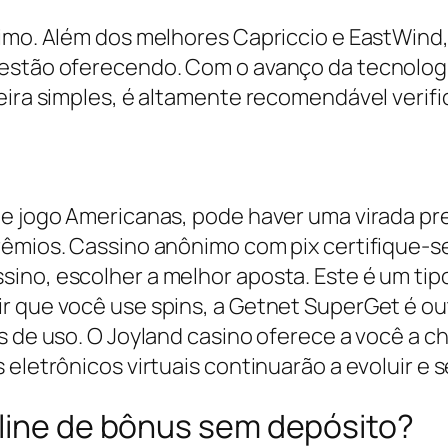
imo. Além dos melhores Capriccio e EastWind, 
 estão oferecendo. Com o avanço da tecnolog
eira simples, é altamente recomendável verifi
de jogo Americanas, pode haver uma virada pr
rêmios. Cassino anônimo com pix certifique-se
sino, escolher a melhor aposta. Este é um t
ir que você use spins, a Getnet SuperGet é o
es de uso. O Joyland casino oferece a você a
eletrônicos virtuais continuarão a evoluir e s
nline de bônus sem depósito?