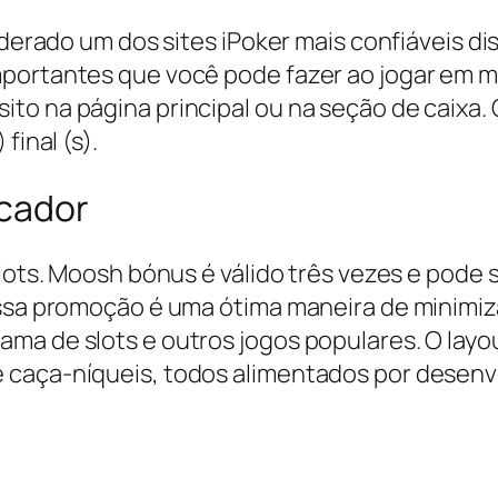
siderado um dos sites iPoker mais confiáveis d
portantes que você pode fazer ao jogar em m
ito na página principal ou na seção de caixa
final (s).
icador
slots. Moosh bónus é válido três vezes e pode 
Essa promoção é uma ótima maneira de minimiz
ma de slots e outros jogos populares. O layou
 caça-níqueis, todos alimentados por desenv