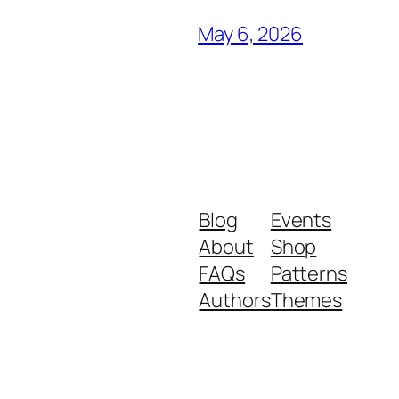
May 6, 2026
Blog
Events
About
Shop
FAQs
Patterns
Authors
Themes