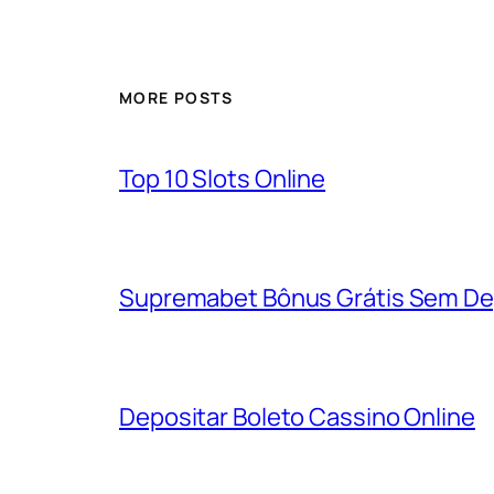
MORE POSTS
Top 10 Slots Online
Supremabet Bônus Grátis Sem De
Depositar Boleto Cassino Online