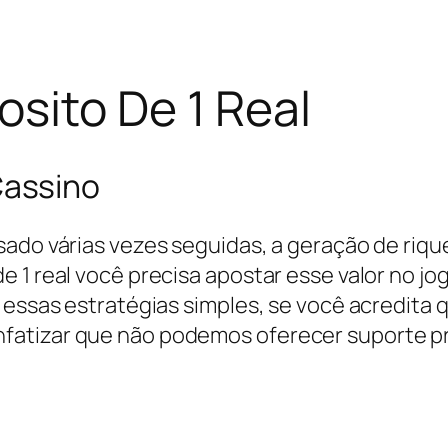
sito De 1 Real
assino
sado várias vezes seguidas, a geração de riq
 1 real você precisa apostar esse valor no jog
r essas estratégias simples, se você acredita
atizar que não podemos oferecer suporte pro