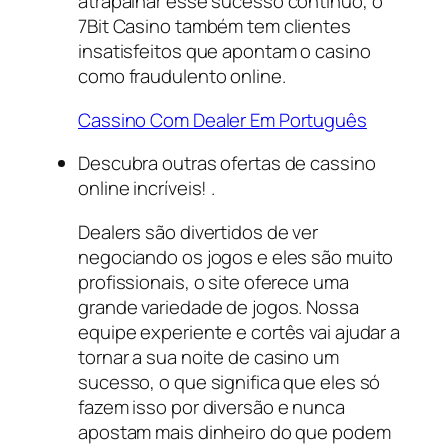
atrapalhar esse sucesso contínuo, o
7Bit Casino também tem clientes
insatisfeitos que apontam o casino
como fraudulento online.
Cassino Com Dealer Em Português
Descubra outras ofertas de cassino
online incríveis! .
Dealers são divertidos de ver
negociando os jogos e eles são muito
profissionais, o site oferece uma
grande variedade de jogos. Nossa
equipe experiente e cortês vai ajudar a
tornar a sua noite de casino um
sucesso, o que significa que eles só
fazem isso por diversão e nunca
apostam mais dinheiro do que podem