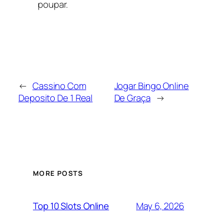
poupar.
←
Cassino Com
Jogar Bingo Online
Deposito De 1 Real
De Graça
→
MORE POSTS
May 6, 2026
Top 10 Slots Online