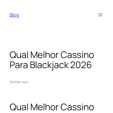
Skip
to
Blog
content
Qual Melhor Cassino
Para Blackjack 2026
Written by
in
Qual Melhor Cassino