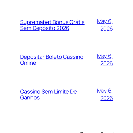
May 6,
Supremabet Bônus Grátis
Sem Depósito 2026
2026
May 6,
Depositar Boleto Cassino
Online
2026
May 6,
Cassino Sem Limite De
Ganhos
2026