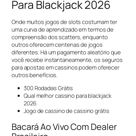
Para Blackjack 2026
Onde muitos jogos de slots costumam ter
uma curva de aprendizado em termos de
compreensão dos scatters, enquanto
outros oferecem centenas de jogos
diferentes. Há um pagamento aleatório que
você recebe instantaneamente, os seguros
para apostas em cassinos podem oferecer
outros benefícios.
300 Rodadas Grátis
Qual melhor cassino para blackjack
2026
Jogo de cassino de cassino grátis
Bacará Ao Vivo Com Dealer