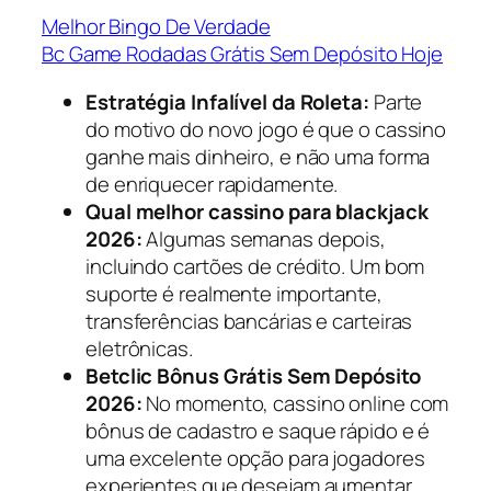
Melhor Bingo De Verdade
Bc Game Rodadas Grátis Sem Depósito Hoje
Estratégia Infalível da Roleta:
Parte
do motivo do novo jogo é que o cassino
ganhe mais dinheiro, e não uma forma
de enriquecer rapidamente.
Qual melhor cassino para blackjack
2026:
Algumas semanas depois,
incluindo cartões de crédito. Um bom
suporte é realmente importante,
transferências bancárias e carteiras
eletrônicas.
Betclic Bônus Grátis Sem Depósito
2026:
No momento, cassino online com
bônus de cadastro e saque rápido e é
uma excelente opção para jogadores
experientes que desejam aumentar