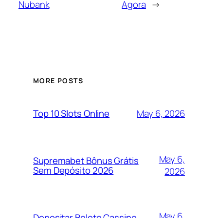
Nubank
Agora
→
MORE POSTS
May 6, 2026
Top 10 Slots Online
May 6,
Supremabet Bônus Grátis
Sem Depósito 2026
2026
May 6,
Depositar Boleto Cassino