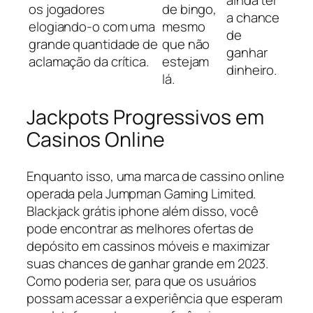
os jogadores
de bingo,
a chance
elogiando-o com uma
mesmo
de
grande quantidade de
que não
ganhar
aclamação da crítica.
estejam
dinheiro.
lá.
Jackpots Progressivos em
Casinos Online
Enquanto isso, uma marca de cassino online
operada pela Jumpman Gaming Limited.
Blackjack grátis iphone além disso, você
pode encontrar as melhores ofertas de
depósito em cassinos móveis e maximizar
suas chances de ganhar grande em 2023.
Como poderia ser, para que os usuários
possam acessar a experiência que esperam