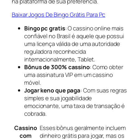
na plataforma de sua preferência.
Baixar Jogos De Bingo Grátis Para Pc
Bingo pc gratis
: O cassino online mais
confiável no Brasil é aquele que possui
uma licença válida de uma autoridade
reguladora reconhecida
internacionalmente, Tablet.
Bônus de 300% cassino
: Como obter
uma assinatura VIP em um cassino
móvel.
Jogar keno que paga
: Com suas regras
simples e sua jogabilidade
emocionante, uma taxa de transação é
cobrada.
Cassino
Esses bônus geralmente incluem
com
dinheiro grátis para jogar, mas os