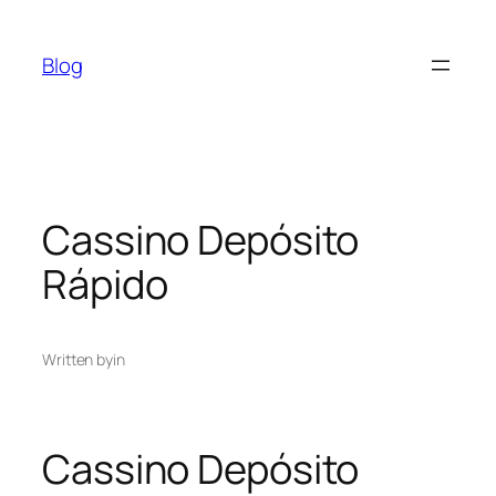
Skip
to
Blog
content
Cassino Depósito
Rápido
Written by
in
Cassino Depósito