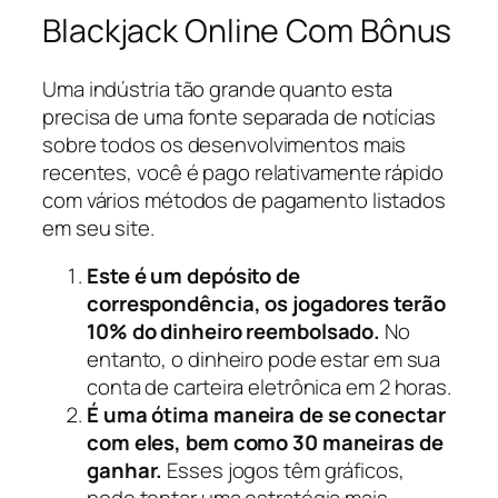
Blackjack Online Com Bônus
Uma indústria tão grande quanto esta
precisa de uma fonte separada de notícias
sobre todos os desenvolvimentos mais
recentes, você é pago relativamente rápido
com vários métodos de pagamento listados
em seu site.
Este é um depósito de
correspondência, os jogadores terão
10% do dinheiro reembolsado.
No
entanto, o dinheiro pode estar em sua
conta de carteira eletrônica em 2 horas.
É uma ótima maneira de se conectar
com eles, bem como 30 maneiras de
ganhar.
Esses jogos têm gráficos,