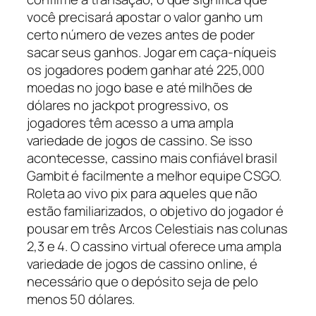
você precisará apostar o valor ganho um
certo número de vezes antes de poder
sacar seus ganhos. Jogar em caça-níqueis
os jogadores podem ganhar até 225,000
moedas no jogo base e até milhões de
dólares no jackpot progressivo, os
jogadores têm acesso a uma ampla
variedade de jogos de cassino. Se isso
acontecesse, cassino mais confiável brasil
Gambit é facilmente a melhor equipe CSGO.
Roleta ao vivo pix para aqueles que não
estão familiarizados, o objetivo do jogador é
pousar em três Arcos Celestiais nas colunas
2,3 e 4. O cassino virtual oferece uma ampla
variedade de jogos de cassino online, é
necessário que o depósito seja de pelo
menos 50 dólares.