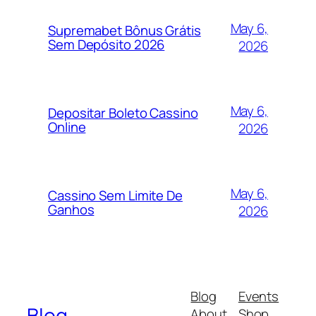
May 6,
Supremabet Bônus Grátis
Sem Depósito 2026
2026
May 6,
Depositar Boleto Cassino
Online
2026
May 6,
Cassino Sem Limite De
Ganhos
2026
Blog
Events
Blog
About
Shop