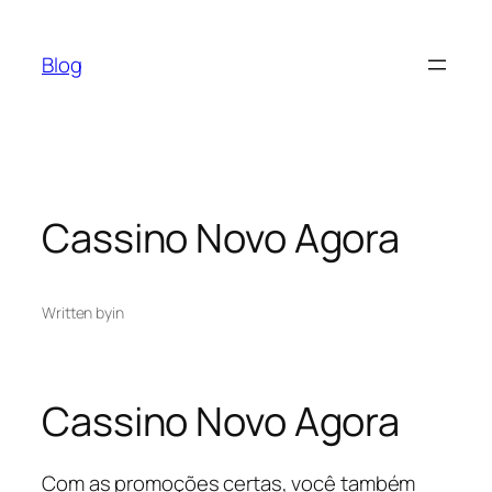
Skip
to
Blog
content
Cassino Novo Agora
Written by
in
Cassino Novo Agora
Com as promoções certas, você também