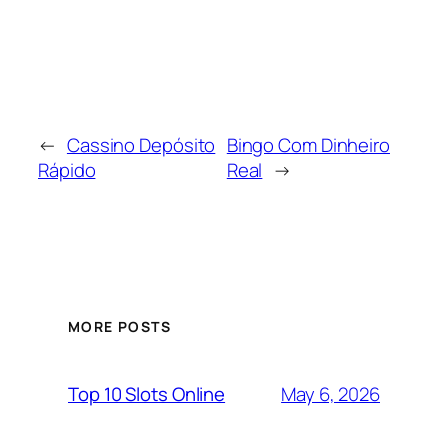
←
Cassino Depósito
Bingo Com Dinheiro
Rápido
Real
→
MORE POSTS
May 6, 2026
Top 10 Slots Online