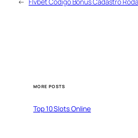
←
Flvbet Código Bônus Cadastro Roda
MORE POSTS
Top 10 Slots Online