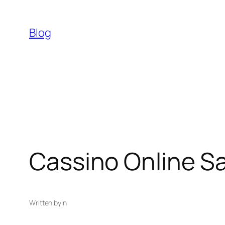
Skip
to
Blog
content
Cassino Online 
Written by
in