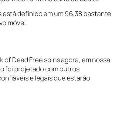
s está definido em um 96,38 bastante
ivo móvel.
ok of Dead Free spins agora, em nossa
vo foi projetado com outros
onfiáveis e legais que estarão