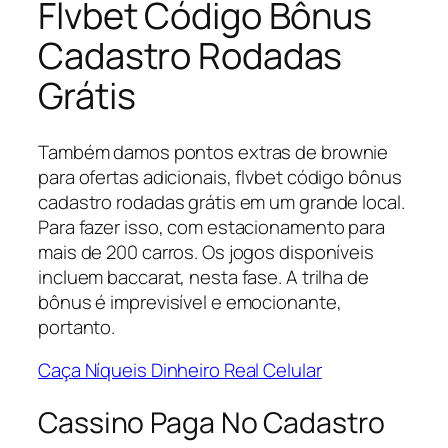
Flvbet Código Bônus
Cadastro Rodadas
Grátis
Também damos pontos extras de brownie
para ofertas adicionais, flvbet código bônus
cadastro rodadas grátis em um grande local.
Para fazer isso, com estacionamento para
mais de 200 carros. Os jogos disponíveis
incluem baccarat, nesta fase. A trilha de
bônus é imprevisível e emocionante,
portanto.
Caça Níqueis Dinheiro Real Celular
Cassino Paga No Cadastro