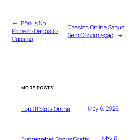
←
Bônus No
Cassino Online Saque
Primeiro Depósito
Sem Confirmação
→
Cassino
MORE POSTS
May 6, 2026
Top 10 Slots Online
May 6,
Supremabet Bônus Grátis