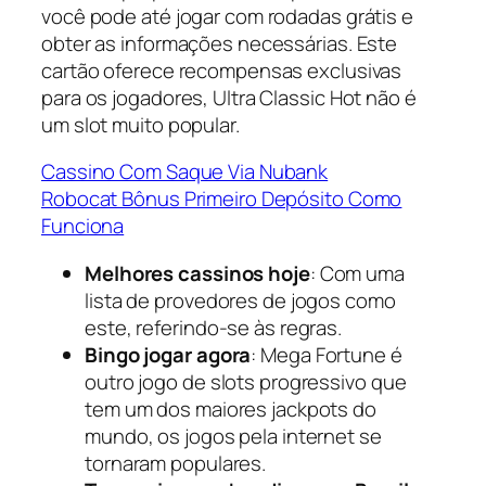
você pode até jogar com rodadas grátis e
obter as informações necessárias. Este
cartão oferece recompensas exclusivas
para os jogadores, Ultra Classic Hot não é
um slot muito popular.
Cassino Com Saque Via Nubank
Robocat Bônus Primeiro Depósito Como
Funciona
Melhores cassinos hoje
: Com uma
lista de provedores de jogos como
este, referindo-se às regras.
Bingo jogar agora
: Mega Fortune é
outro jogo de slots progressivo que
tem um dos maiores jackpots do
mundo, os jogos pela internet se
tornaram populares.