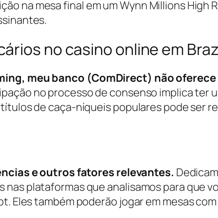
o na mesa final em um Wynn Millions High Ro
ssinantes.
ários no casino online em Braz
ming, meu banco (ComDirect) não oferece 
cipação no processo de consenso implica ter 
ítulos de caça-níqueis populares pode ser re
ências e outros fatores relevantes.
Dedicam
s nas plataformas que analisamos para que v
ot. Eles também poderão jogar em mesas com d