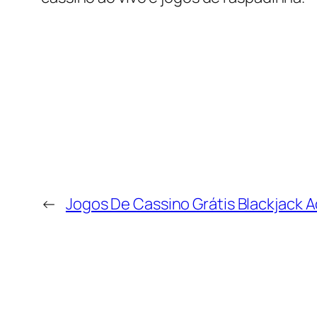
←
Jogos De Cassino Grátis Blackjack A