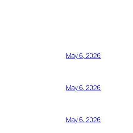
May 6, 2026
May 6, 2026
May 6, 2026