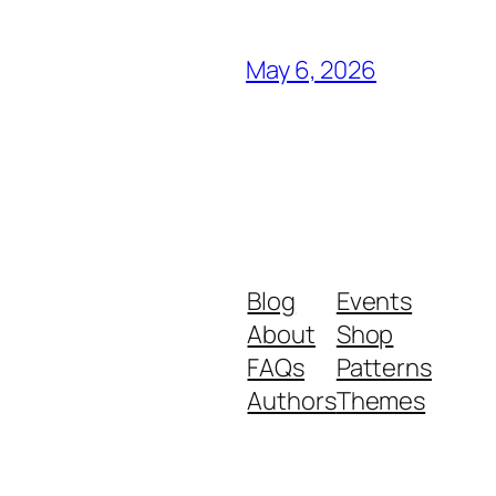
May 6, 2026
Blog
Events
About
Shop
FAQs
Patterns
Authors
Themes