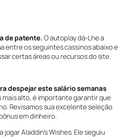
ta de patente.
O autoplay dá-Lhe a
ha entre os seguintes cassinos abaixo e
sar certas áreas ou recursos do site.
ra despejar este salário semanas
as mais alto, é importante garantir que
ino. Revisamos sua excelente seleção
 bônus em dinheiro.
 jogar Aladdin’s Wishes. Ele seguiu