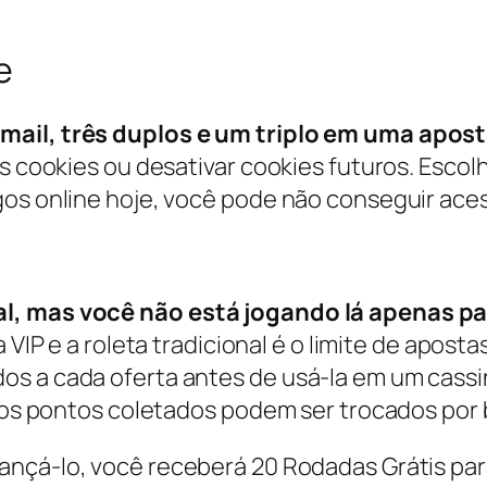
e
mail, três duplos e um triplo em uma apos
os cookies ou desativar cookies futuros. Escol
os online hoje, você pode não conseguir aces
al, mas você não está jogando lá apenas pa
a VIP e a roleta tradicional é o limite de apost
os a cada oferta antes de usá-la em um cass
i, os pontos coletados podem ser trocados por
ançá-lo, você receberá 20 Rodadas Grátis para