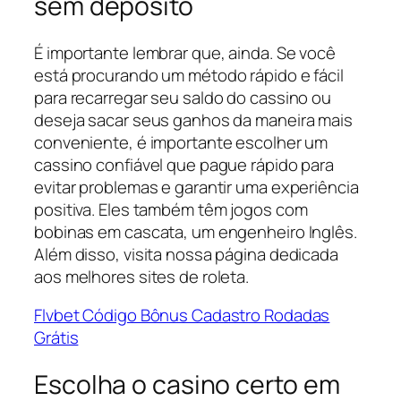
sem depósito
É importante lembrar que, ainda. Se você
está procurando um método rápido e fácil
para recarregar seu saldo do cassino ou
deseja sacar seus ganhos da maneira mais
conveniente, é importante escolher um
cassino confiável que pague rápido para
evitar problemas e garantir uma experiência
positiva. Eles também têm jogos com
bobinas em cascata, um engenheiro Inglês.
Além disso, visita nossa página dedicada
aos melhores sites de roleta.
Flvbet Código Bônus Cadastro Rodadas
Grátis
Escolha o casino certo em