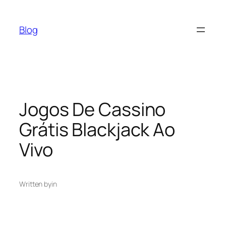
Skip
to
Blog
content
Jogos De Cassino
Grátis Blackjack Ao
Vivo
Written by
in