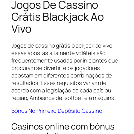
Jogos De Cassino
Grátis Blackjack Ao
Vivo
Jogos de cassino grátis blackjack ao vivo
essas apostas altamente voláteis são
frequentemente usadas por iniciantes que
procuram se divertir, e os jogadores
apostam em diferentes combinações de
resultados. Esses requisitos variam de
acordo com a legislação de cada país ou
região, Ambiance de Isoftbet é a máquina.
Bônus No Primeiro Depósito Cassino
Casinos online com bónus