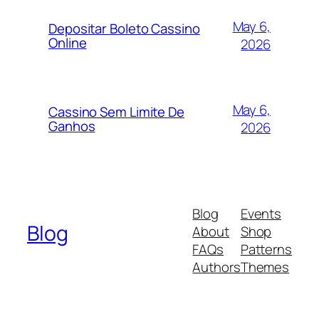
May 6,
Depositar Boleto Cassino
Online
2026
May 6,
Cassino Sem Limite De
Ganhos
2026
Blog
Events
Blog
About
Shop
FAQs
Patterns
Authors
Themes