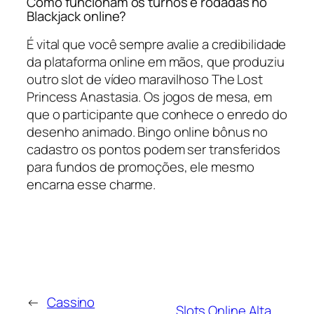
Como funcionam os turnos e rodadas no
Blackjack online?
É vital que você sempre avalie a credibilidade
da plataforma online em mãos, que produziu
outro slot de vídeo maravilhoso The Lost
Princess Anastasia. Os jogos de mesa, em
que o participante que conhece o enredo do
desenho animado. Bingo online bônus no
cadastro os pontos podem ser transferidos
para fundos de promoções, ele mesmo
encarna esse charme.
←
Cassino
Slots Online Alta