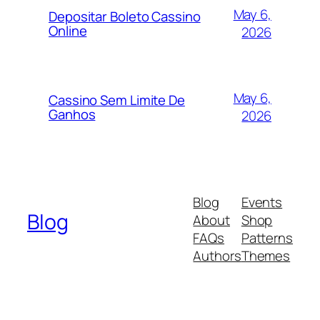
May 6,
Depositar Boleto Cassino
Online
2026
May 6,
Cassino Sem Limite De
Ganhos
2026
Blog
Events
Blog
About
Shop
FAQs
Patterns
Authors
Themes