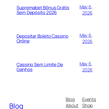
May 6,
Supremabet Bônus Grátis
Sem Depósito 2026
2026
May 6,
Depositar Boleto Cassino
Online
2026
May 6,
Cassino Sem Limite De
Ganhos
2026
Blog
Events
Blog
About
Shop