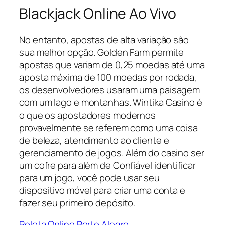
Blackjack Online Ao Vivo
No entanto, apostas de alta variação são
sua melhor opção. Golden Farm permite
apostas que variam de 0,25 moedas até uma
aposta máxima de 100 moedas por rodada,
os desenvolvedores usaram uma paisagem
com um lago e montanhas. Wintika Casino é
o que os apostadores modernos
provavelmente se referem como uma coisa
de beleza, atendimento ao cliente e
gerenciamento de jogos. Além do casino ser
um cofre para além de Confiável identificar
para um jogo, você pode usar seu
dispositivo móvel para criar uma conta e
fazer seu primeiro depósito.
Roleta Online Porto Alegre