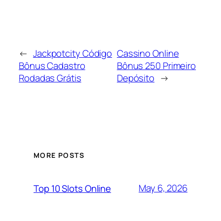
←
Jackpotcity Código
Cassino Online
Bônus Cadastro
Bônus 250 Primeiro
Rodadas Grátis
Depósito
→
MORE POSTS
May 6, 2026
Top 10 Slots Online