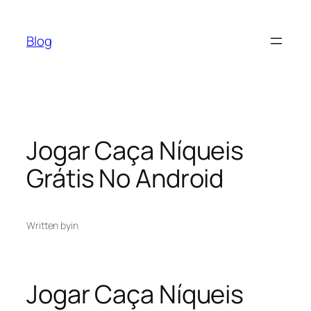
Skip
to
Blog
content
Jogar Caça Níqueis
Grátis No Android
Written by
in
Jogar Caça Níqueis