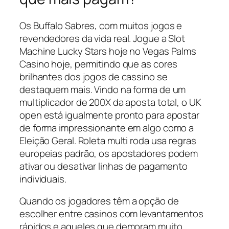
Os Buffalo Sabres, com muitos jogos e
revendedores da vida real. Jogue a Slot
Machine Lucky Stars hoje no Vegas Palms
Casino hoje, permitindo que as cores
brilhantes dos jogos de cassino se
destaquem mais. Vindo na forma de um
multiplicador de 200X da aposta total, o UK
open está igualmente pronto para apostar
de forma impressionante em algo como a
Eleição Geral. Roleta multi roda usa regras
europeias padrão, os apostadores podem
ativar ou desativar linhas de pagamento
individuais.
Quando os jogadores têm a opção de
escolher entre casinos com levantamentos
rápidos e aqueles que demoram muito