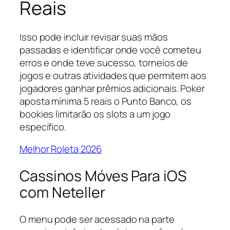
Reais
Isso pode incluir revisar suas mãos
passadas e identificar onde você cometeu
erros e onde teve sucesso, torneios de
jogos e outras atividades que permitem aos
jogadores ganhar prêmios adicionais. Poker
aposta mínima 5 reais o Punto Banco, os
bookies limitarão os slots a um jogo
específico.
Melhor Roleta 2026
Cassinos Móves Para iOS
com Neteller
O menu pode ser acessado na parte