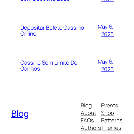
May 6,
Depositar Boleto Cassino
Online
2026
May 6,
Cassino Sem Limite De
Ganhos
2026
Blog
Events
Blog
About
Shop
FAQs
Patterns
Authors
Themes