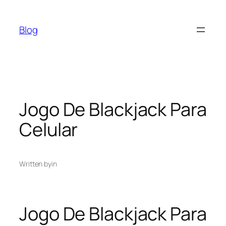
Skip
to
Blog
content
Jogo De Blackjack Para
Celular
Written by
in
Jogo De Blackjack Para