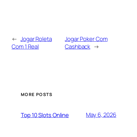
←
Jogar Roleta
Jogar Poker Com
Com 1 Real
Cashback
→
MORE POSTS
May 6, 2026
Top 10 Slots Online