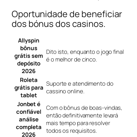
Oportunidade de beneficiar
dos bónus dos casinos.
Allyspin
bônus
Dito isto, enquanto o jogo final
grátis sem
é o melhor de cinco.
depósito
2026
Roleta
Suporte e atendimento do
grátis para
cassino online.
tablet
Jonbet é
Com o bônus de boas-vindas,
confiável
então definitivamente levará
análise
mais tempo para resolver
completa
todos os requisitos.
2026