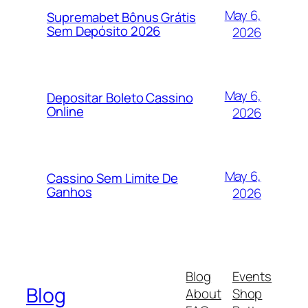
May 6,
Supremabet Bônus Grátis
Sem Depósito 2026
2026
May 6,
Depositar Boleto Cassino
Online
2026
May 6,
Cassino Sem Limite De
Ganhos
2026
Blog
Events
Blog
About
Shop